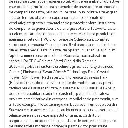
de resurse alternative (regenerabile). Atingerea ambelor obiective
este posibila prin folosirea sistemelor de anvelopare promovate
de compania noastra, prin solutii ce presupun, printre altele: grad
inalt de termoizolare; montajul unor sisteme automate de
ventilatie; integrarea elementelor de protectie solara; instalarea
de componente generatoare de energie solara si fotovoltaica. Un
alt element care tine de sustenabilitate este acela ca profilele de
aluminiu si cele din PVC promovate de Schüco sunt complet
reciclabile, compania Alukönigstahl fiind asociata cu o societate
din Austria specializata in astfel de operatiuni. Trebuie subliniat
faptul ca numeroase proiecte din Romania, nominalizate in
raportul RoGBC «Cele mai Verzi Cladiri din Romania
2013», inglobeaza sisteme si tehnologii Schüco. City Business
Center (Timisoara), Swan Office & Technology Park, Crystal
Tower, Sky Tower, Radisson Blu, Floreasca Business Park
(Bucuresti) sunt doar cateva exemple de imobile care au primit
certificarea de sustenabilitate in sistemele LEED sau BREEAM. In
domeniul reabilitarii cladirilor existente, putem aminti cateva
proiecte semnificative din categoria imobilelor de patrimoniu, cum
ar fi, de exemplu, Hotel Cismigiu din Bucuresti, Turnul de apa din
Suceava etc. In aceste situatii s-au identificat si pus in opera solutii
tehnice care sa pastreze aspectul original al cladirilor,
asigurandu-se, in acelasi timp, conditiile de performanta impuse
de standardele moderne. Strategia pentru viitor presupune