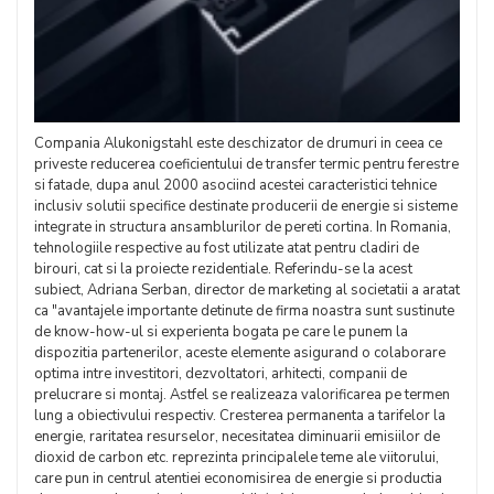
Compania Alukonigstahl este deschizator de drumuri in ceea ce
priveste reducerea coeficientului de transfer termic pentru ferestre
si fatade, dupa anul 2000 asociind acestei caracteristici tehnice
inclusiv solutii specifice destinate producerii de energie si sisteme
integrate in structura ansamblurilor de pereti cortina. In Romania,
tehnologiile respective au fost utilizate atat pentru cladiri de
birouri, cat si la proiecte rezidentiale. Referindu-se la acest
subiect, Adriana Serban, director de marketing al societatii a aratat
ca "avantajele importante detinute de firma noastra sunt sustinute
de know-how-ul si experienta bogata pe care le punem la
dispozitia partenerilor, aceste elemente asigurand o colaborare
optima intre investitori, dezvoltatori, arhitecti, companii de
prelucrare si montaj. Astfel se realizeaza valorificarea pe termen
lung a obiectivului respectiv. Cresterea permanenta a tarifelor la
energie, raritatea resurselor, necesitatea diminuarii emisiilor de
dioxid de carbon etc. reprezinta principalele teme ale viitorului,
care pun in centrul atentiei economisirea de energie si productia