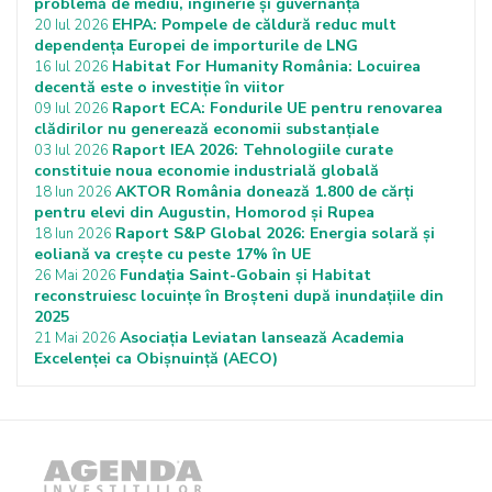
problemă de mediu, inginerie și guvernanță
EHPA: Pompele de căldură reduc mult
20 Iul 2026
dependența Europei de importurile de LNG
Habitat For Humanity România: Locuirea
16 Iul 2026
decentă este o investiție în viitor
Raport ECA: Fondurile UE pentru renovarea
09 Iul 2026
clădirilor nu generează economii substanțiale
Raport IEA 2026: Tehnologiile curate
03 Iul 2026
constituie noua economie industrială globală
AKTOR România donează 1.800 de cărți
18 Iun 2026
pentru elevi din Augustin, Homorod și Rupea
Raport S&P Global 2026: Energia solară și
18 Iun 2026
eoliană va crește cu peste 17% în UE
Fundația Saint-Gobain și Habitat
26 Mai 2026
reconstruiesc locuințe în Broșteni după inundațiile din
2025
Asociația Leviatan lansează Academia
21 Mai 2026
Excelenței ca Obișnuință (AECO)