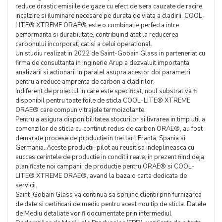
reduce drastic emisiile de gaze cu efect de sera cauzate de racire,
incalzire si iluminare necesare pe durata de viata a cladirii. COOL-
LITE® XTREME ORAE® este o combinatie perfecta intre
performanta si durabilitate, contribuind atat la reducerea
carbonului incorporat, cat si a celui operational.
Un studiu realizat in 2022 de Saint-Gobain Glass in parteneriat cu
firma de consultanta in inginerie Arup a dezvaluit importanta
analizarii si actionarii in paralel asupra acestor doi parametri
pentru a reduce amprenta de carbon a cladirilor.
Indiferent de proiectul in care este specificat, noul substrat va fi
disponibil pentru toate foile de sticla COOL-LITE® XTREME
ORAE® care compun vitrajele termoizolante.
Pentru a asigura disponibilitatea stocurilor si livrarea in timp util a
comenzilor de sticla cu continut redus de carbon ORAE®, au fost
demarate procese de productie in trei tari: Franta, Spania si
Germania. Aceste productii-pilot au reusit sa indeplineasca cu
succes cerintele de productie in conditii reale, in prezent fiind deja
planificate noi campanii de productie pentru ORAE® si COOL-
LITE® XTREME ORAE®, avand la baza o carta dedicata de
servicii.
Saint-Gobain Glass va continua sa sprijine clientii prin furnizarea
de date si certificari de mediu pentru acest nou tip de sticla. Datele
de Mediu detaliate vor fi documentate prin intermediul