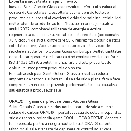
Expertiza industriala si spirit inovator
Inovatia Saint-Gobain Glass este rezultatul efortului sustinut al
echipei de Cercetare si Dezvoltare, al unei serii de teste de
productie de succes si al excelentei echipelor sale industriale. Mai
multe loturi de productie au fost finalizate in prima jumatate a
anului 2022, combinand utilizarea de energie electrica
regenerabila cu un continut ridicat de sticla reciclata (aproximativ
70% cioburi de sticla, dintre care 55% reprezinta cioburi de sticla
colectate extern). Acest succes se datoreaza initiativelor de
reciclare a sticlei Saint-Gobain Glass din Europa. Astfel, cantitatea
de sticla care poate fi declarata ca fiind continut reciclat, conform
ISO 14021:1999, a putut fi marita, fara a afecta procentul de
cioburi utilizate pentru productia obisnuita.
Prin toti acesti pasi, Saint-Gobain Glass a reusit sa reduca
amprenta de carbon a substratului sau de sticla plana, fara a face
compromisuri in ceea ce priveste performanta tehnica, calitativa
sau estetica a produselor sale.
ORAE® in gama de produse Saint-Gobain Glass
Saint-Gobain Glass a introdus noul substrat de sticla cu emisii
reduse de carbon ORAE® in portofoliul sau de solutii incepand cu
sticla cu control solar din gama COOL-LITE® XTREME. Aceasta a
fost selectata pentru a integra noul substrat ORAE® datorita
tehnologiei sale avansate de depunere cu control solar care