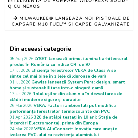
INTELIGENTA DE POMPARE WILO-REXA SOLID-
Q CU NEXOS
MILWAUKEE® LANSEAZA NOI PISTOALE DE
CAPSARE M18 FUEL™ SI CAPSE GALVANIZATE
Din aceeasi categorie
LYSET lansează primul iluminat arhitectural
05 Aug 2026
produs în România cu indice CRI de 97
Eficiența ferestrelor VEKA de Clasa A se
17 Iul 2026
simte cel mai bine în zilele călduroase de vară
Gewiss lansează System Pura: design, smart
01 Iul 2026
home și sustenabilitate într-o singură gamă
Rolul ușilor din aluminiu în dezvoltarea de
17 Iun 2026
clădiri moderne sigure și durabile
VEKA: Factorii ambientali pot modifica
26 Mai 2026
performanța ferestrelor termoizolante din PVC
320 de stâlpi testați în 10 ani: Stația de
01 Apr 2026
Încercări Electromontaj, prima din Europa
VEKA AluConnect: Inovația care unește
24 Mar 2026
izolarea PVC-ului cu rezistența aluminiului