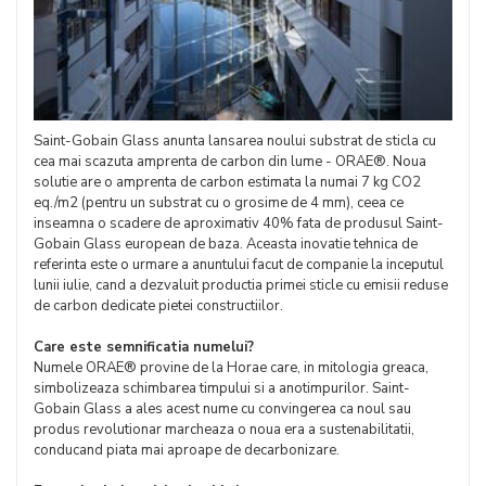
Saint-Gobain Glass anunta lansarea noului substrat de sticla cu
cea mai scazuta amprenta de carbon din lume - ORAE®. Noua
solutie are o amprenta de carbon estimata la numai 7 kg CO2
eq./m2 (pentru un substrat cu o grosime de 4 mm), ceea ce
inseamna o scadere de aproximativ 40% fata de produsul Saint-
Gobain Glass european de baza. Aceasta inovatie tehnica de
referinta este o urmare a anuntului facut de companie la inceputul
lunii iulie, cand a dezvaluit productia primei sticle cu emisii reduse
de carbon dedicate pietei constructiilor.
Care este semnificatia numelui?
Numele ORAE® provine de la Horae care, in mitologia greaca,
simbolizeaza schimbarea timpului si a anotimpurilor. Saint-
Gobain Glass a ales acest nume cu convingerea ca noul sau
produs revolutionar marcheaza o noua era a sustenabilitatii,
conducand piata mai aproape de decarbonizare.