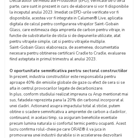
Declaratiilor de Mediu ale Produselor (EPD), verificate de o terta
parte, care sunt in prezent in curs de elaborare si vor fi disponibile
la inceputul anului 2023. Imediat ce EPD-urile verificate vor fi
disponibile, acestea vor fi integrate in Calumen® Live, aplicatia
digitala de calcul pentru configurarea vitrajelor Saint-Gobain
Glass, care estimeaza deja amprenta de carbon pentru vitraje, in
functie de substraturile de sticla si de depunerile utilizate, atat
pentru vitrajele simple, cat si pentru vitrajele multiple.
Saint-Gobain Glass elaboreaza, de asemenea, documentatia
necesara pentru obtinerea certificarii Cradle to Cradle, evaluarea
fiind asteptata in primul trimestru al anului 2023.
O oportunitate semnificativa pentru sectorul constructiilor
In prezent, industria constructiilor este responsabila pentru
aproape 40% din emisiile globale de gaze cu efect de sera si se
afla in centrul provocarilor legate de decarbonizare.
In plus, conform studiului realizat impreuna cu Arup mentionat mai
sus, fatadele reprezinta pana la 20% din carbonul incorporat al
unei cladiri. Actionand asupra impactului total al sticlei, putem
obtine o scadere semnificativa a amprentei de carbon a cladirilor,
continuand, in acelasi timp, sa asiguram beneficiile esentiale
precum lumina naturala si confortul termic pentru ocupanti. Acest
lucru confirma rolul-cheie pe care ORAE® il va juca in
promovarea unei industrii durabile si in accelerarea dezvoltarii