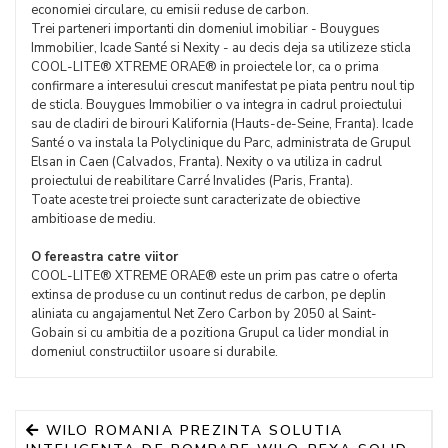
economiei circulare, cu emisii reduse de carbon.
Trei parteneri importanti din domeniul imobiliar - Bouygues
Immobilier, Icade Santé si Nexity - au decis deja sa utilizeze sticla
COOL-LITE® XTREME ORAE® in proiectele lor, ca o prima
confirmare a interesului crescut manifestat pe piata pentru noul tip
de sticla. Bouygues Immobilier o va integra in cadrul proiectului
sau de cladiri de birouri Kalifornia (Hauts-de-Seine, Franta). Icade
Santé o va instala la Polyclinique du Parc, administrata de Grupul
Elsan in Caen (Calvados, Franta). Nexity o va utiliza in cadrul
proiectului de reabilitare Carré Invalides (Paris, Franta).
Toate aceste trei proiecte sunt caracterizate de obiective
ambitioase de mediu.
O fereastra catre viitor
COOL-LITE® XTREME ORAE® este un prim pas catre o oferta
extinsa de produse cu un continut redus de carbon, pe deplin
aliniata cu angajamentul Net Zero Carbon by 2050 al Saint-
Gobain si cu ambitia de a pozitiona Grupul ca lider mondial in
domeniul constructiilor usoare si durabile.
WILO ROMANIA PREZINTA SOLUTIA