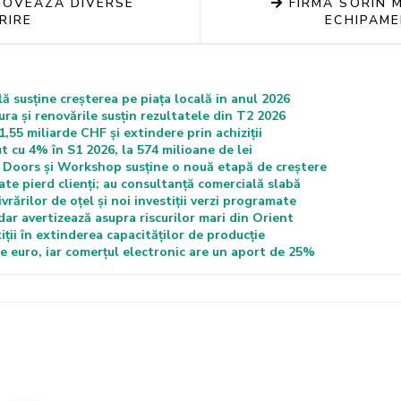
MOVEAZA DIVERSE
FIRMA SORIN M
RIRE
ECHIPAME
ă susține creșterea pe piața locală in anul 2026
ra și renovările susțin rezultatele din T2 2026
,55 miliarde CHF și extindere prin achiziții
ut cu 4% în S1 2026, la 574 milioane de lei
Doors și Workshop susține o nouă etapă de creștere
te pierd clienți; au consultanță comercială slabă
rărilor de oțel și noi investiții verzi programate
ar avertizează asupra riscurilor mari din Orient
iții în extinderea capacităților de producție
de euro, iar comerțul electronic are un aport de 25%