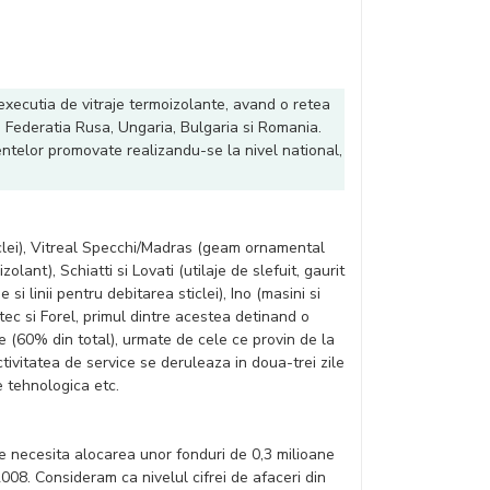
i executia de vitraje termoizolante, avand o retea
a, Federatia Rusa, Ungaria, Bulgaria si Romania.
entelor promovate realizandu-se la nivel national,
iclei), Vitreal Specchi/Madras (geam ornamental
lant), Schiatti si Lovati (utilaje de slefuit, gaurit
i linii pentru debitarea sticlei), Ino (masini si
tec si Forel, primul dintre acestea detinand o
e (60% din total), urmate de cele ce provin de la
ctivitatea de service se deruleaza in doua-trei zile
e tehnologica etc.
ce necesita alocarea unor fonduri de 0,3 milioane
2008. Consideram ca nivelul cifrei de afaceri din