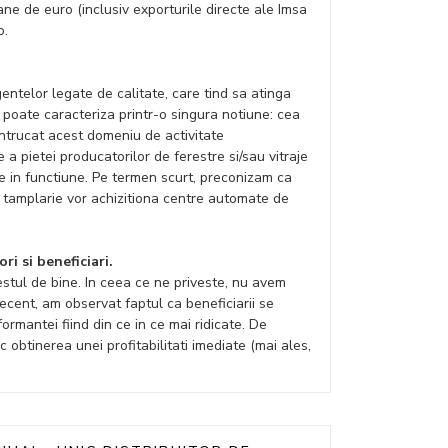
oane de euro (inclusiv exporturile directe ale Imsa
o.
entelor legate de calitate, care tind sa atinga
 poate caracteriza printr-o singura notiune: cea
intrucat acest domeniu de activitate
 a pietei producatorilor de ferestre si/sau vitraje
 in functiune. Pe termen scurt, preconizam ca
de tamplarie vor achizitiona centre automate de
ri si beneficiari.
destul de bine. In ceea ce ne priveste, nu avem
ecent, am observat faptul ca beneficiarii se
rmantei fiind din ce in ce mai ridicate. De
obtinerea unei profitabilitati imediate (mai ales,