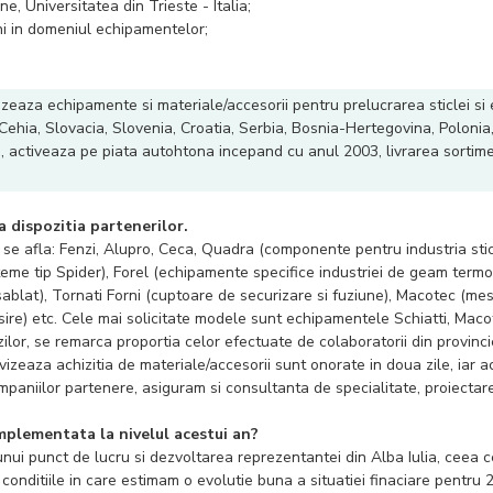
e, Universitatea din Trieste - Italia;
i in domeniul echipamentelor;
alizeaza echipamente si materiale/accesorii pentru prelucrarea sticlei s
in Cehia, Slovacia, Slovenia, Croatia, Serbia, Bosnia-Hertegovina, Poloni
ia, activeaza pe piata autohtona incepand cu anul 2003, livrarea sortim
la dispozitia partenerilor.
 se afla: Fenzi, Alupro, Ceca, Quadra (componente pentru industria st
steme tip Spider), Forel (echipamente specifice industriei de geam termoizo
ablat), Tornati Forni (cuptoare de securizare si fuziune), Macotec (mese s
psire) etc. Cele mai solicitate modele sunt echipamentele Schiatti, Maco
lor, se remarca proportia celor efectuate de colaboratorii din provinci
izeaza achizitia de materiale/accesorii sunt onorate in doua zile, iar a
 companiilor partenere, asiguram si consultanta de specialitate, proiectar
mplementata la nivelul acestui an?
unui punct de lucru si dezvoltarea reprezentantei din Alba Iulia, ceea 
conditiile in care estimam o evolutie buna a situatiei finaciare pentru 