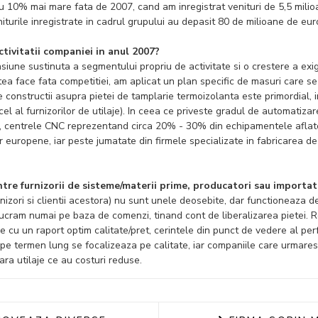
cu 10
% mai mare fata de 2007
, cand am inregistrat venituri de 5,5 mili
eniturile inregistrate in cadrul grupului au depasit 80 de milioane de eur
tivitatii companiei in anul 2007?
iune sustinuta a segmentului propriu de activitate si o crestere a exig
ea face fata competitiei, am aplicat un plan specific de masuri care se
e constructii asupra pietei de tamplarie termoizolanta este primordial, 
l al furnizorilor de utilaje). In ceea ce priveste gradul de automatizare
, centrele CNC reprezentand circa 20% - 30% din echipamentele aflate
ilor europene, iar peste jumatate din firmele specializate in fabricarea 
intre furnizorii de sisteme/materii prime, producatori sau importato
urnizori si clientii acestora) nu sunt unele deosebite, dar functioneaza 
lucram numai pe baza de comenzi, tinand cont de liberalizarea pietei. R
cu un raport optim calitate/pret, cerintele din punct de vedere al perfo
pe termen lung se focalizeaza pe calitate, iar companiile care urmaresc 
ra utilaje ce au costuri reduse.