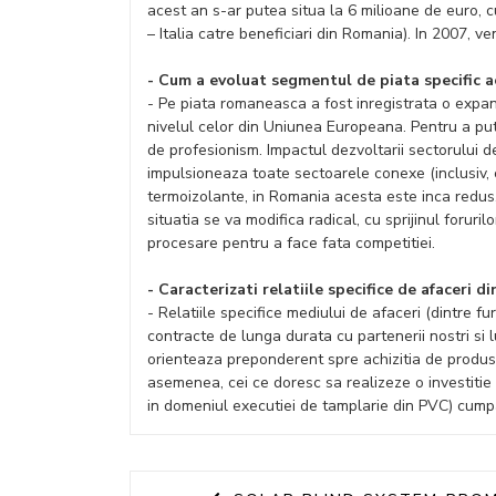
acest an s-ar putea situa la 6 milioane de euro, 
– Italia catre beneficiari din Romania). In 2007, v
- Cum a evoluat segmentul de piata specific ac
- Pe piata romaneasca a fost inregistrata o expans
nivelul celor din Uniunea Europeana. Pentru a put
de profesionism. Impactul dezvoltarii sectorului d
impulsioneaza toate sectoarele conexe (inclusiv, ce
termoizolante, in Romania acesta este inca redus
situatia se va modifica radical, cu sprijinul forur
procesare pentru a face fata competitiei.
- Caracterizati relatiile specifice de afaceri d
- Relatiile specifice mediului de afaceri (dintre f
contracte de lunga durata cu partenerii nostri si 
orienteaza preponderent spre achizitia de produse 
asemenea, cei ce doresc sa realizeze o investitie 
in domeniul executiei de tamplarie din PVC) cumpa