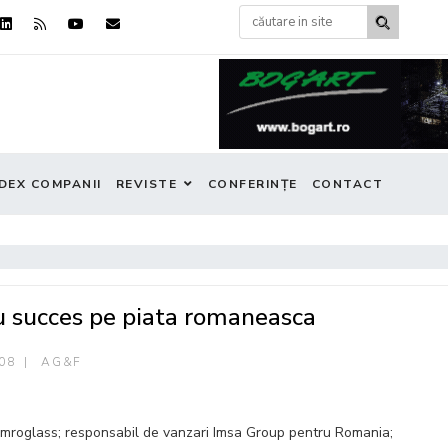
DEX COMPANII
REVISTE
CONFERINȚE
CONTACT
cu succes pe piata romaneasca
008
AG&F
Imroglass; responsabil de vanzari Imsa Group pentru Romania;