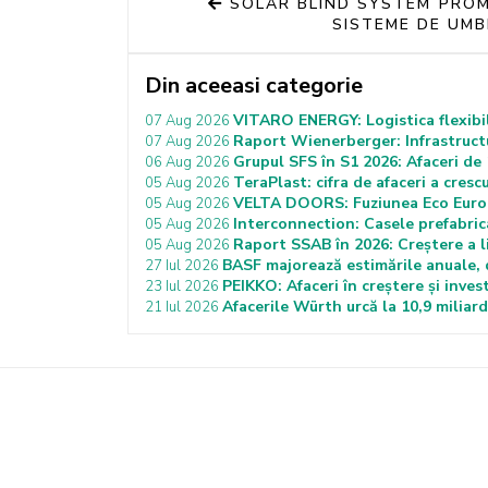
SOLAR BLIND SYSTEM PRO
SISTEME DE UMB
Din aceeasi categorie
VITARO ENERGY: Logistica flexibil
07 Aug 2026
Raport Wienerberger: Infrastructu
07 Aug 2026
Grupul SFS în S1 2026: Afaceri de 1
06 Aug 2026
TeraPlast: cifra de afaceri a cresc
05 Aug 2026
VELTA DOORS: Fuziunea Eco Euro 
05 Aug 2026
Interconnection: Casele prefabrica
05 Aug 2026
Raport SSAB în 2026: Creștere a liv
05 Aug 2026
BASF majorează estimările anuale, d
27 Iul 2026
PEIKKO: Afaceri în creștere și invest
23 Iul 2026
Afacerile Würth urcă la 10,9 miliar
21 Iul 2026