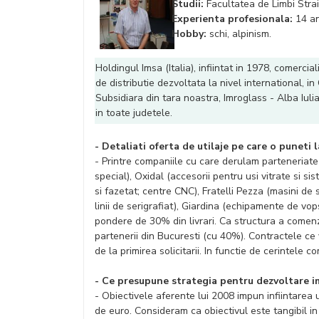
Studii:
Facultatea de Limbi Strain
Experienta profesionala:
14 an
Hobby:
schi, alpinism.
Holdingul Imsa (Italia), infiintat in 1978, comerci
de distributie dezvoltata la nivel international, 
Subsidiara din tara noastra, Imroglass - Alba Iul
in toate judetele.
- Detaliati oferta de utilaje pe care o puneti 
- Printre companiile cu care derulam parteneriate
special), Oxidal (accesorii pentru usi vitrate si si
si fazetat; centre CNC), Fratelli Pezza (masini de s
linii de serigrafiat), Giardina (echipamente de vo
pondere de 30% din livrari. Ca structura a comenzi
partenerii din Bucuresti (cu 40%). Contractele ce v
de la primirea solicitarii. In functie de cerintele
- Ce presupune strategia pentru dezvoltare i
- Obiectivele aferente lui 2008 impun infiintarea 
de euro. Consideram ca obiectivul este tangibil in 