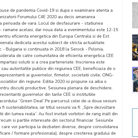
 impuse de pandemia Covid-19 si dupa o examinare atenta a
ganizatorii Forumului C4E 2020 au decis amanarea
 perioada de vara. Locul de desfasurare - statiunea
 ramane acelasi, dar noua data a evenimentului este 12-15
entru eficienta energetica din Europa Centrala si de Est
bienala dedicata acestui subiect de stricta actualitate.
c - Bulgaria si continuata in 2018 la Serock - Polonia,
siderata de catre comunitatea de eficienta energetica CEE
 impartasi solutii si a crea parteneriate. Inscrierea este
au autoritatile publice din regiunea CEE, beneficiaza de o
eprezentanti ai guvernelor, firmelor, societatii civile, ONG-
 asociatiilor din regiune. Editia 2020 isi propune sa aiba o
entru discutii productive. Sesiunea plenara de deschidere,
rezentantii guvernelor din tarile CEE si institutiile
cordului ‘’Green Deal’’.Pe parcursul celei de-a doua sesiuni
 fi sustenabilitatea, iar titlul sesiunii va fi: „Spre dezvoltare
itii din lumea reala”. Au fost invitati vorbitori de rang inalt din
recum si partile interesate din sectorul financiar. Sesiunile
or, care vor participa la dezbateri diverse, despre consolidarea
ificare / formare profesionala), despre cresterea gradului de