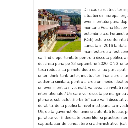
Din cauza restrictiilor
situatiei din Europa, or
evenimentului pana dupa
montana Poiana Brasov -
octombrie a.c. Forumul p
(CEE) este o conferinta 
Lansata in 2016 la Balci
manifestarea a fost con
ca fiind o oportunitate pentru a discuta politici, a
deschisa pana pe 23 septembrie 2020. ONG-urile s
taxa redusa. La primele doua editii, au participat r
urilor, think-tank-urilor, institutiilor financiare si
audienta similara, pentru a crea un mediu ideal p
un eveniment la nivel inalt, va avea ca invitati rep
internationale / UE care vor discuta pe marginea a
plenare, subiectul „fierbinte” care va fi discutat va
durabila: de la politici la nivel inalt pana la invest
UE, de la guvernul Romaniei si autoritati locale, p
paralele vor fi dedicate expertilor si practicienil
capacitatilor de cunoastere si administrative (cal