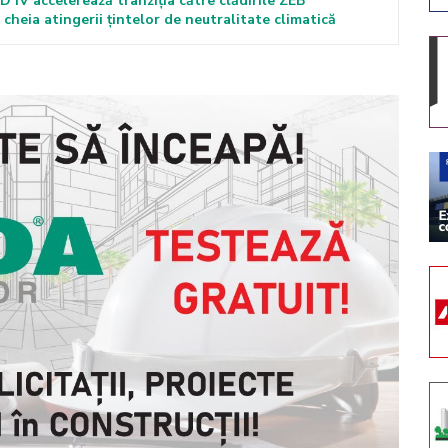
IV accelerează tranziția către clădirile ZEB
cheia atingerii țintelor de neutralitate climatică