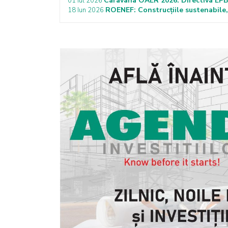
Caravana OAER 2026: Directiva EPBD 
01 Iul 2026
ROENEF: Construcțiile sustenabile, 
18 Iun 2026