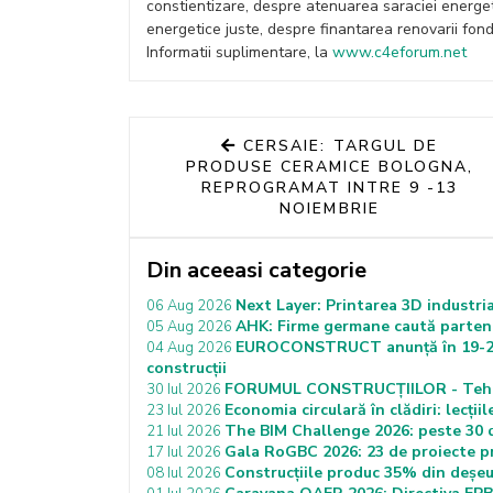
constientizare, despre atenuarea saraciei energetic
energetice juste, despre finantarea renovarii fond
Informatii suplimentare, la
www.c4eforum.net
CERSAIE: TARGUL DE
PRODUSE CERAMICE BOLOGNA,
REPROGRAMAT INTRE 9 -13
NOIEMBRIE
Din aceeasi categorie
Next Layer: Printarea 3D industria
06 Aug 2026
AHK: Firme germane caută partener
05 Aug 2026
EUROCONSTRUCT anunță în 19-20 n
04 Aug 2026
construcții
FORUMUL CONSTRUCȚIILOR - Tehnolo
30 Iul 2026
Economia circulară în clădiri: lecț
23 Iul 2026
The BIM Challenge 2026: peste 30 de
21 Iul 2026
Gala RoGBC 2026: 23 de proiecte pr
17 Iul 2026
Construcțiile produc 35% din deșeu
08 Iul 2026