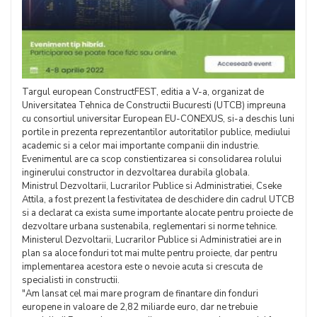
Targul european ConstructFEST, editia a V-a, organizat de
Universitatea Tehnica de Constructii Bucuresti (UTCB) impreuna
cu consortiul universitar European EU-CONEXUS, si-a deschis luni
portile in prezenta reprezentantilor autoritatilor publice, mediului
academic si a celor mai importante companii din industrie.
Evenimentul are ca scop constientizarea si consolidarea rolului
inginerului constructor in dezvoltarea durabila globala.
Ministrul Dezvoltarii, Lucrarilor Publice si Administratiei, Cseke
Attila, a fost prezent la festivitatea de deschidere din cadrul UTCB
si a declarat ca exista sume importante alocate pentru proiecte de
dezvoltare urbana sustenabila, reglementari si norme tehnice.
Ministerul Dezvoltarii, Lucrarilor Publice si Administratiei are in
plan sa aloce fonduri tot mai multe pentru proiecte, dar pentru
implementarea acestora este o nevoie acuta si crescuta de
specialisti in constructii.
"Am lansat cel mai mare program de finantare din fonduri
europene in valoare de 2,82 miliarde euro, dar ne trebuie