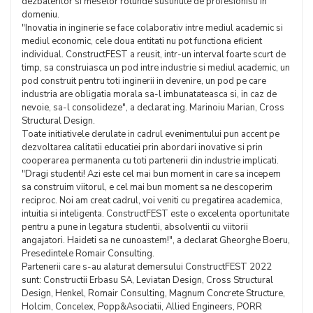
dezbaterilor si meselor rotunde sustinute de profesionisti in
domeniu.
"Inovatia in inginerie se face colaborativ intre mediul academic si
mediul economic, cele doua entitati nu pot functiona eficient
individual. ConstructFEST a reusit, intr-un interval foarte scurt de
timp, sa construiasca un pod intre industrie si mediul academic, un
pod construit pentru toti inginerii in devenire, un pod pe care
industria are obligatia morala sa-l imbunatateasca si, in caz de
nevoie, sa-l consolideze", a declarat ing. Marinoiu Marian, Cross
Structural Design.
Toate initiativele derulate in cadrul evenimentului pun accent pe
dezvoltarea calitatii educatiei prin abordari inovative si prin
cooperarea permanenta cu toti partenerii din industrie implicati.
"Dragi studenti! Azi este cel mai bun moment in care sa incepem
sa construim viitorul, e cel mai bun moment sa ne descoperim
reciproc. Noi am creat cadrul, voi veniti cu pregatirea academica,
intuitia si inteligenta. ConstructFEST este o excelenta oportunitate
pentru a pune in legatura studentii, absolventii cu viitorii
angajatori. Haideti sa ne cunoastem!", a declarat Gheorghe Boeru,
Presedintele Romair Consulting.
Partenerii care s-au alaturat demersului ConstructFEST 2022
sunt: Constructii Erbasu SA, Leviatan Design, Cross Structural
Design, Henkel, Romair Consulting, Magnum Concrete Structure,
Holcim, Concelex, Popp&Asociatii, Allied Engineers, PORR