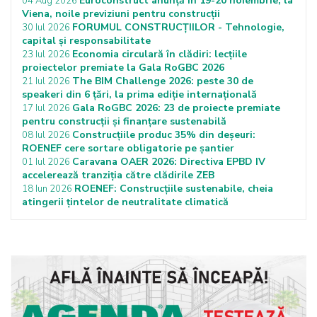
Euroconstruct anunță în 19-20 noiembrie, la
04 Aug 2026
Viena, noile previziuni pentru construcții
FORUMUL CONSTRUCȚIILOR - Tehnologie,
30 Iul 2026
capital și responsabilitate
Economia circulară în clădiri: lecțiile
23 Iul 2026
proiectelor premiate la Gala RoGBC 2026
The BIM Challenge 2026: peste 30 de
21 Iul 2026
speakeri din 6 țări, la prima ediție internațională
Gala RoGBC 2026: 23 de proiecte premiate
17 Iul 2026
pentru construcții și finanțare sustenabilă
Construcțiile produc 35% din deșeuri:
08 Iul 2026
ROENEF cere sortare obligatorie pe șantier
Caravana OAER 2026: Directiva EPBD IV
01 Iul 2026
accelerează tranziția către clădirile ZEB
ROENEF: Construcțiile sustenabile, cheia
18 Iun 2026
atingerii țintelor de neutralitate climatică