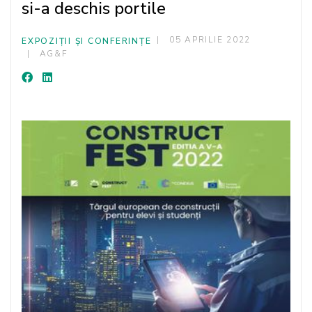
si-a deschis portile
05 APRILIE 2022
EXPOZIȚII ȘI CONFERINȚE
AG&F