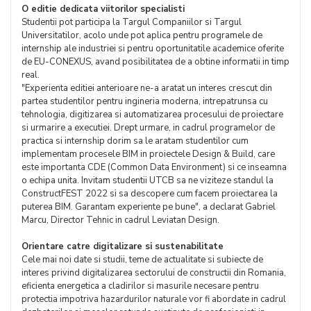
O editie dedicata viitorilor specialisti
Studentii pot participa la Targul Companiilor si Targul
Universitatilor, acolo unde pot aplica pentru programele de
internship ale industriei si pentru oportunitatile academice oferite
de EU-CONEXUS, avand posibilitatea de a obtine informatii in timp
real.
"Experienta editiei anterioare ne-a aratat un interes crescut din
partea studentilor pentru ingineria moderna, intrepatrunsa cu
tehnologia, digitizarea si automatizarea procesului de proiectare
si urmarire a executiei. Drept urmare, in cadrul programelor de
practica si internship dorim sa le aratam studentilor cum
implementam procesele BIM in proiectele Design & Build, care
este importanta CDE (Common Data Environment) si ce inseamna
o echipa unita. Invitam studentii UTCB sa ne viziteze standul la
ConstructFEST 2022 si sa descopere cum facem proiectarea la
puterea BIM. Garantam experiente pe bune", a declarat Gabriel
Marcu, Director Tehnic in cadrul Leviatan Design.
Orientare catre digitalizare si sustenabilitate
Cele mai noi date si studii, teme de actualitate si subiecte de
interes privind digitalizarea sectorului de constructii din Romania,
eficienta energetica a cladirilor si masurile necesare pentru
protectia impotriva hazardurilor naturale vor fi abordate in cadrul