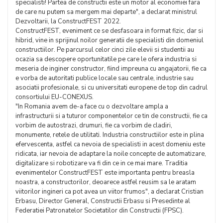
specialisti! Partea de constructii este un motor al economiei fara
de care nu putem sa mergem mai departe", a declarat ministrul
Dezvoltarii, la ConstructFEST 2022.
ConstructFEST, eveniment ce se desfasoara in format fizic, dar si
hibrid, vine in sprijinul noilor generatii de specialisti din domeniul
constructiilor. Pe parcursul celor cinci zile elevii si studentii au
ocazia sa descopere oportunitatile pe care le ofera industria si
meseria de inginer constructor, fiind impreuna cu angajatorii, fie ca
e vorba de autoritati publice locale sau centrale, industrie sau
asociatii profesionale, si cu universitati europene de top din cadrul
consortiului EU-CONEXUS.
"In Romania avem de-a face cu o dezvoltare ampla a
infrastructurii si a tuturor componentelor ce tin de constructii, fie ca
vorbim de autostrazi, drumuri, fie ca vorbim de cladiri,
monumente, retele de utilitati. Industria constructiilor este in plina
efervescenta, astfel ca nevoia de specialisti in acest domeniu este
ridicata, iar nevoia de adaptare la noile concepte de automatizare,
digitalizare si robotizare va fi din ce in ce mai mare. Traditia
evenimentelor ConstructFEST este importanta pentru breasla
noastra, a constructorilor, deoarece astfel reusim sa le aratam
viitorilor ingineri ca pot avea un viitor frumos", a declarat Cristian
Erbasu, Director General, Constructii Erbasu si Presedinte al
Federatiei Patronatelor Societatilor din Constructii (FPSC).