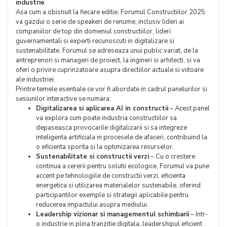
industrie
Asa cum a obisnuit la fiecare editie, Forumul Constructiilor 2025
va gazdui o serie de speakeri de renume, inclusiv lideri ai
companiilor de top din domeniul constructiilor, lideri
guvernamentali si experti recunoscuti in digitalizare si
sustenabilitate. Forumul se adreseaza unui public variat, de la
antreprenori si manageri de proiect, la ingineri si arhitecti, si va
oferi o privire cuprinzatoare asupra directiilor actuale si viitoare
ale industriei.
Printre temele esentiale ce vor fi abordate in cadrul panelurilor si
sesiunilor interactive se numara:
Digitalizarea si aplicarea AI in constructii
– Acest panel
va explora cum poate industria constructiilor sa
depaseasca provocarile digitalizarii si sa integreze
inteligenta artificiala in procesele de afaceri, contribuind la
o eficienta sporita si la optimizarea resurselor.
Sustenabilitate si constructii verzi
– Cu o crestere
continua a cererii pentru solutii ecologice, Forumul va pune
accent pe tehnologiile de constructii verzi, eficienta
energetica si utilizarea materialelor sustenabile, oferind
participantilor exemple si strategii aplicabile pentru
reducerea impactului asupra mediului.
Leadership vizionar si managementul schimbarii
– Intr-
o industrie in plina tranzitie digitala, leadershipul eficient