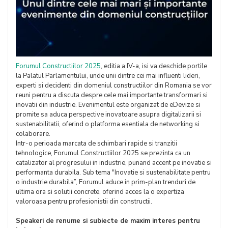
Forumul Constructiilor 2025
, editia a IV-a, isi va deschide portile
la Palatul Parlamentului, unde unii dintre cei mai influenti lideri,
experti si decidenti din domeniul constructiilor din Romania se vor
reuni pentru a discuta despre cele mai importante transformari si
inovatii din industrie. Evenimentul este organizat de eDevize si
promite sa aduca perspective inovatoare asupra digitalizarii si
sustenabilitatii, oferind o platforma esentiala de networking si
colaborare.
Intr-o perioada marcata de schimbari rapide si tranzitii
tehnologice, Forumul Constructiilor 2025 se prezinta ca un
catalizator al progresului in industrie, punand accent pe inovatie si
performanta durabila. Sub tema "Inovatie si sustenabilitate pentru
o industrie durabila”, Forumul aduce in prim-plan trenduri de
ultima ora si solutii concrete, oferind acces la o expertiza
valoroasa pentru profesionistii din constructii.
Speakeri de renume si subiecte de maxim interes pentru