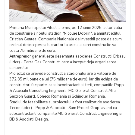
Primaria Municipiului Pitesti a emis, pe 12 iunie 2025, autorizatia
de construire a noului stadion "Nicolae Dobrin", a anuntat edilul
Cristian Gentea. Compania Nationala de Investitii poate da acum
ordinul de incepere a lucrarilor la arena a carei constructie va
costa 75 milioane de euro.
Antreprenor general este desemnata asocierea Constructii Erbasu
(lider) - Terra Gaz Construct, care a inceput deja organizarea
santierului.
Proiectul ce prevede constructia stadionului are o valoare de
372,85 milioane de lei (75 milioane de euro), iar din echipa de
constructori fac parte, ca subcontractanti si terti, companiile Popp
& Asociatii Consulting Engineers, MC General Construct Alfa,
Sectron Guard, Coneco Romania si Schindler Romania.
Studiul de fezabilitate al proiectului a fost realizat de asocierea
Tecon (lider) - Popp & Asociatii - Sam Proiect Grup, avand ca
subcontractanti companiile MC General Construct Engineering si
BB & Asociatii Design.