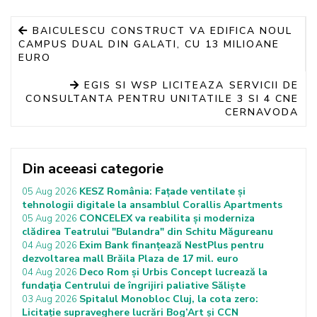
BAICULESCU CONSTRUCT VA EDIFICA NOUL
CAMPUS DUAL DIN GALATI, CU 13 MILIOANE
EURO
EGIS SI WSP LICITEAZA SERVICII DE
CONSULTANTA PENTRU UNITATILE 3 SI 4 CNE
CERNAVODA
Din aceeasi categorie
KESZ România: Fațade ventilate și
05 Aug 2026
tehnologii digitale la ansamblul Corallis Apartments
CONCELEX va reabilita și moderniza
05 Aug 2026
clădirea Teatrului "Bulandra" din Schitu Măgureanu
Exim Bank finanțează NestPlus pentru
04 Aug 2026
dezvoltarea mall Brăila Plaza de 17 mil. euro
Deco Rom și Urbis Concept lucrează la
04 Aug 2026
fundația Centrului de îngrijiri paliative Săliște
Spitalul Monobloc Cluj, la cota zero:
03 Aug 2026
Licitație supraveghere lucrări Bog’Art și CCN