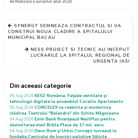
de finalizare a lucrarilor anul 2028.
SYNERGY SEMNEAZA CONTRACTUL SI VA
CONSTRUI NOUA CLADIRE A SPITALULUI
MUNICIPAL BACAU
NESS PROIECT SI TECNIC AU INCEPUT
LUCRARILE LA SPITALUL REGIONAL DE
URGENTA IASI
Din aceeasi categorie
KESZ România: Fațade ventilate și
05 Aug 2026
tehnologii digitale la ansamblul Corallis Apartments
CONCELEX va reabilita și moderniza
05 Aug 2026
clădirea Teatrului "Bulandra" din Schitu Măgureanu
Exim Bank finanțează NestPlus pentru
04 Aug 2026
dezvoltarea mall Brăila Plaza de 17 mil. euro
Deco Rom și Urbis Concept lucrează la
04 Aug 2026
fundația Centrului de îngrijiri paliative Săliște