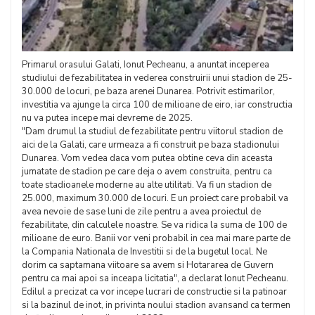
Primarul orasului Galati, Ionut Pecheanu, a anuntat inceperea
studiului de fezabilitatea in vederea construirii unui stadion de 25-
30.000 de locuri, pe baza arenei Dunarea. Potrivit estimarilor,
investitia va ajunge la circa 100 de milioane de eiro, iar constructia
nu va putea incepe mai devreme de 2025.
"Dam drumul la studiul de fezabilitate pentru viitorul stadion de
aici de la Galati, care urmeaza a fi construit pe baza stadionului
Dunarea. Vom vedea daca vom putea obtine ceva din aceasta
jumatate de stadion pe care deja o avem construita, pentru ca
toate stadioanele moderne au alte utilitati. Va fi un stadion de
25.000, maximum 30.000 de locuri. E un proiect care probabil va
avea nevoie de sase luni de zile pentru a avea proiectul de
fezabilitate, din calculele noastre. Se va ridica la suma de 100 de
milioane de euro. Banii vor veni probabil in cea mai mare parte de
la Compania Nationala de Investitii si de la bugetul local. Ne
dorim ca saptamana viitoare sa avem si Hotararea de Guvern
pentru ca mai apoi sa inceapa licitatia", a declarat Ionut Pecheanu.
Edilul a precizat ca vor incepe lucrari de constructie si la patinoar
si la bazinul de inot, in privinta noului stadion avansand ca termen