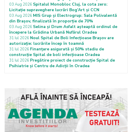
Spitalul Monobloc Cluj, la cota zero:
03 Aug 2026
Licitație supraveghere lucrări Bog’Art și CCN
MIS Grup și Electrogrup: Sala Polivalentă
03 Aug 2026
din Brașov, finalizată în proporție de 70%
Selina și Drum Asfalt așteaptă ordinul de
03 Aug 2026
începere la Grădina Urbană Nufărul Oradea
Noul Spital de Boli Infecțioase Brașov are
31 Iul 2026
autorizație: lucrările încep în toamnă
Finanțare asigurată și 50% stadiu de
31 Iul 2026
construcție Spital de boli infecțioase Oradea
Pregătire proiect de construcție Spital de
31 Iul 2026
Psihiatrie și Centru de Adicții în Oradea