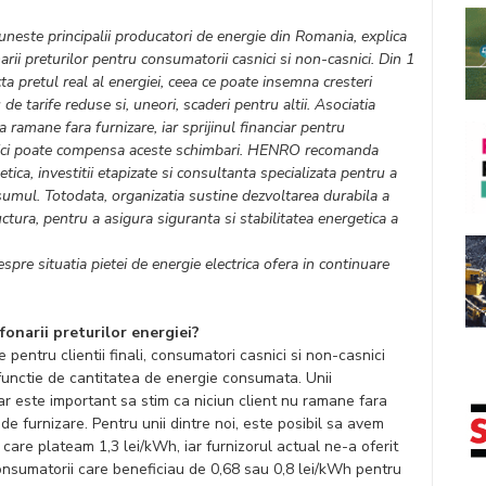
neste principalii producatori de energie din Romania, explica
arii preturilor pentru consumatorii casnici si non-casnici. Din 1
ecta pretul real al energiei, ceea ce poate insemna cresteri
 de tarife reduse si, uneori, scaderi pentru altii. Asociatia
 ramane fara furnizare, iar sprijinul financiar pentru
mici poate compensa aceste schimbari. HENRO recomanda
tica, investitii etapizate si consultanta specializata pentru a
sumul. Totodata, organizatia sustine dezvoltarea durabila a
tructura, pentru a asigura siguranta si stabilitatea energetica a
spre situatia pietei de energie electrica ofera in continuare
fonarii preturilor energiei?
 pentru clientii finali, consumatori casnici si non-casnici
 functie de cantitatea de energie consumata. Unii
ar este important sa stim ca niciun client nu ramane fara
de furnizare. Pentru unii dintre noi, este posibil sa avem
 care plateam 1,3 lei/kWh, iar furnizorul actual ne-a oferit
consumatorii care beneficiau de 0,68 sau 0,8 lei/kWh pentru