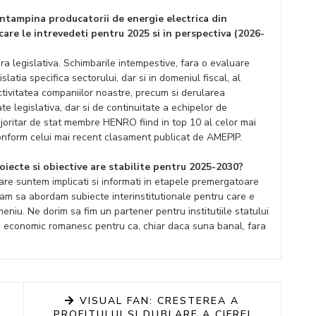
e intampina producatorii de energie electrica din
care le intrevedeti pentru 2025 si in perspectiva (2026-
ura legislativa. Schimbarile intempestive, fara o evaluare
slatia specifica sectorului, dar si in domeniul fiscal, al
 activitatea companiilor noastre, precum si derularea
te legislativa, dar si de continuitate a echipelor de
oritar de stat membre HENRO fiind in top 10 al celor mai
onform celui mai recent clasament publicat de AMEPIP.
proiecte si obiective are stabilite pentru 2025-2030?
are suntem implicati si informati in etapele premergatoare
rcam sa abordam subiecte interinstitutionale pentru care e
meniu. Ne dorim sa fim un partener pentru institutiile statului
 si economic romanesc pentru ca, chiar daca suna banal, fara
VISUAL FAN: CRESTEREA A
PROFITULUI SI DUBLARE A CIFREI