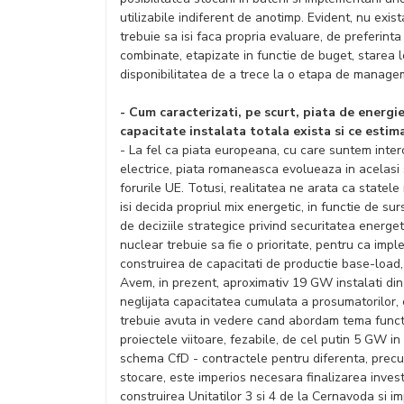
utilizabile indiferent de anotimp. Evident, nu exis
trebuie sa isi faca propria evaluare, de preferinta
combinate, etapizate in functie de buget, starea l
disponibilitatea de a trece la o etapa de manag
- Cum caracterizati, pe scurt, piata de energ
capacitate instalata totala exista si ce estim
- La fel ca piata europeana, cu care suntem interc
electrice, piata romaneasca evolueaza in acelasi 
forurile UE. Totusi, realitatea ne arata ca statele
isi decida propriul mix energetic, in functie de s
de deciziile strategice privind securitatea energe
nuclear trebuie sa fie o prioritate, pentru ca impl
construirea de capacitati de productie base-load,
Avem, in prezent, aproximativ 19 GW instalati din 
neglijata capacitatea cumulata a prosumatorilor, c
trebuie avuta in vedere cand abordam tema functi
proiectele viitoare, fezabile, de cel putin 5 GW in
schema CfD - contractele pentru diferenta, precum
stocare, este imperios necesara finalizarea investi
construirea Unitatilor 3 si 4 de la Cernavoda si