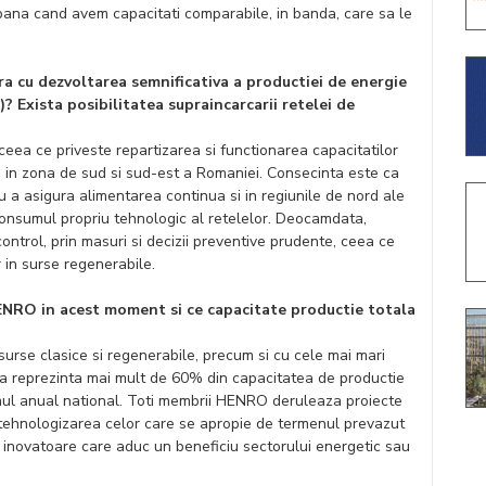
 pana cand avem capacitati comparabile, in banda, care sa le
ura cu dezvoltarea semnificativa a productiei de energie
? Exista posibilitatea supraincarcarii retelei de
ceea ce priveste repartizarea si functionarea capacitatilor
ea in zona de sud si sud-est a Romaniei. Consecinta este ca
u a asigura alimentarea continua si in regiunile de nord ale
consumul propriu tehnologic al retelelor. Deocamdata,
ontrol, prin masuri si decizii preventive prudente, ceea ce
r in surse regenerabile.
HENRO in acest moment si ce capacitate productie totala
surse clasice si regenerabile, precum si cu cele mai mari
ata reprezinta mai mult de 60% din capacitatea de productie
ul anual national. Toti membrii HENRO deruleaza proiecte
 retehnologizarea celor care se apropie de termenul prevazut
e inovatoare care aduc un beneficiu sectorului energetic sau