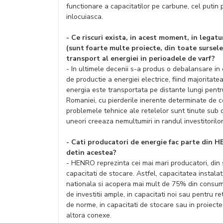
functionare a capacitatilor pe carbune, cel putin
inlocuiasca.
- Ce riscuri exista, in acest moment, in legat
(sunt foarte multe proiecte, din toate sursele)
transport al energiei in perioadele de varf?
- In ultimele decenii s-a produs o debalansare in 
de productie a energiei electrice, fiind majoritat
energia este transportata pe distante lungi pentr
Romaniei, cu pierderile inerente determinate de 
problemele tehnice ale retelelor sunt tinute sub c
uneori creeaza nemultumiri in randul investitorilo
- Cati producatori de energie fac parte din 
detin acestea?
- HENRO reprezinta cei mai mari producatori, din 
capacitati de stocare. Astfel, capacitatea instal
nationala si acopera mai mult de 75% din consum
de investitii ample, in capacitati noi sau pentru
de norme, in capacitati de stocare sau in proiect
altora conexe.