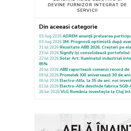
DEVINE FURNIZOR INTEGRAT DE
SERVICII
Din aceeasi categorie
ADREM anunță preluarea participaț
03 Aug 2026
3M: Prognoză optimistă după avans
03 Aug 2026
Rezultate ABB 2026: Creșteri pe ele
31 Iul 2026
Signify își consolidează portofoliu
23 Iul 2026
Solar Art: Iluminatul industrial in
22 Iul 2026
85%
ABB raportează comenzi record de 12
20 Iul 2026
Promelek XXI aniversează 30 de ani: a
09 Iul 2026
Electro-Alfa, la 35 de ani: noi inves
06 Iul 2026
Electro-Alfa deschide fabrica SGB-A
02 Iul 2026
VLG România investește la Cluj înt
26 Iun 2026