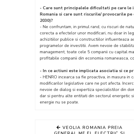
- Care sunt principalele dificultati pe care l
Romania si care sunt riscurile/ provocarile pe 
2030)?
- Ne confruntam, in primul rand, cu riscuri de nat
corecta a efectelor unor modificari, nu doar in legi
achizitiilor publice si constructiilor influenteaza
programelor de investitii. Avem nevoie de stabilita
management, toate cele 5 companii cu capital maj
profitabile companii din economia romaneasca, c
- In ce actiuni este implicata asociatia si ce 
- HENRO incearca sa fie proactiva, in masura in c
modificarilor legislative care ne pot afecta. Ince
nevoie de dialog si expertiza specialistilor din do
dar si pentru alte entitati din sectorul energetic
energie nu se poate.
VEOLIA ROMANIA PREIA
GENERAL ME.EL ELECTRIC SI