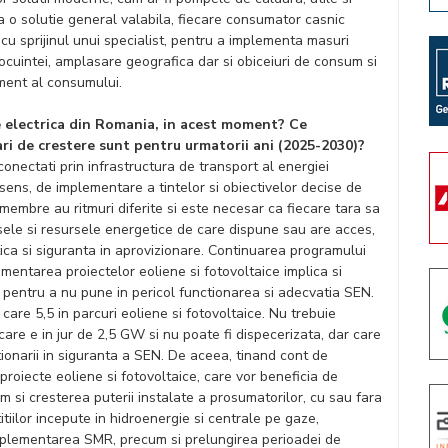
ta o solutie general valabila, fiecare consumator casnic
 cu sprijinul unui specialist, pentru a implementa masuri
ocuintei, amplasare geografica dar si obiceiuri de consum si
ement al consumului.
ie electrica din Romania, in acest moment? Ce
ari de crestere sunt pentru urmatorii ani (2025-2030)?
onectati prin infrastructura de transport al energiei
sens, de implementare a tintelor si obiectivelor decise de
 membre au ritmuri diferite si este necesar ca fiecare tara sa
ursele si resursele energetice de care dispune sau are acces,
tica si siguranta in aprovizionare. Continuarea programului
ementarea proiectelor eoliene si fotovoltaice implica si
 pentru a nu pune in pericol functionarea si adecvatia SEN.
care 5,5 in parcuri eoliene si fotovoltaice. Nu trebuie
are e in jur de 2,5 GW si nu poate fi dispecerizata, dar care
onarii in siguranta a SEN. De aceea, tinand cont de
 proiecte eoliene si fotovoltaice, care vor beneficia de
 si cresterea puterii instalate a prosumatorilor, cu sau fara
tiilor incepute in hidroenergie si centrale pe gaze,
 implementarea SMR, precum si prelungirea perioadei de