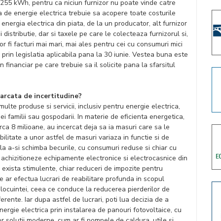
255 kWh, pentru ca niciun furnizor nu poate vinde catre
ura de energie electrica trebuie sa acopere toate costurile
energia electrica din piata, de la un producator, alt furnizor
 distributie, dar si taxele pe care le colecteaza furnizorul si,
 vor fi facturi mai mari, mai ales pentru cei cu consumuri mici
 prin legislatia aplicabila pana la 30 iunie. Vestea buna este
n financiar pe care trebuie sa il solicite pana la sfarsitul
arcata de incertitudine?
lte produse si servicii, inclusiv pentru energie electrica,
 familii sau gospodarii. In materie de eficienta energetica,
rca 8 milioane, au incercat deja sa ia masuri care sa le
bilitate a unor astfel de masuri variaza in functie si de
a la a-si schimba becurile, cu consumuri reduse si chiar cu
a achizitioneze echipamente electronice si electrocasnice din
 exista stimulente, chiar reduceri de impozite pentru
re ar efectua lucrari de reabilitare profunda in scopul
 locuintei, ceea ce conduce la reducerea pierderilor de
ferente. Iar dupa astfel de lucrari, poti lua decizia de a
ergie electrica prin instalarea de panouri fotovoltaice, cu
nor solutii moderne, cum ar fi pompele de caldura, utile si