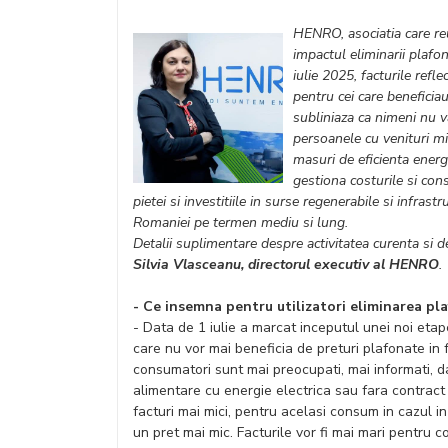
HENRO, asociatia care reu
impactul eliminarii plafon
iulie 2025, facturile refl
pentru cei care beneficiau
subliniaza ca nimeni nu va
persoanele cu venituri 
masuri de eficienta energe
gestiona costurile si con
pietei si investitiile in surse regenerabile si infras
Romaniei pe termen mediu si lung.
Detalii suplimentare despre activitatea curenta si de
Silvia Vlasceanu, directorul executiv al HENRO
.
- Ce insemna pentru utilizatori eliminarea pla
- Data de 1 iulie a marcat inceputul unei noi etape
care nu vor mai beneficia de preturi plafonate in
consumatori sunt mai preocupati, mai informati, d
alimentare cu energie electrica sau fara contract 
facturi mai mici, pentru acelasi consum in cazul in
un pret mai mic. Facturile vor fi mai mari pentru 