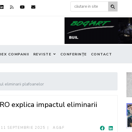
DEX COMPANII
REVISTE
CONFERINȚE
CONTACT
l eliminarii plafoanelor
NRO explica impactul eliminarii
11 SEPTEMBRIE 2025
AG&F