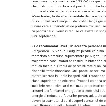
consumuri lunare mai mici de 100 kWh, respectiv 
clientii din portofoliu la acest pret. In fond, fact
furnizorului, de la pretul cu care cumpara marfa - 
si/sau trader, tarifele reglementate de transport si
nu in ultimul rand, marja lui de profit. Deci, sigur
lunare care au beneficiat de preturile mici impuse
ca pentru cei cu venituri reduse va exista un spriji
lunii septembrie.
- Ce recomandari aveti, in aceasta perioada m
- Majorarea TVA de la 1 august, pentru cele mai mu
reprezinta o presiune suplimentara pe bugetul unei
majoritatea consumatorilor casnici, in numar de ci
reduca facturile. Gradul de accesibilitate si aplica
disponibilitatile financiare. Unii, poate, se rezum
putere scazuta in unele incaperi. Altii, reusesc s
clase superioare de eficienta. Probabil ca daca ar
imobilele respective, ar fi mai multi proprietari ca
cresterii performantei energetice a imobilului sau
energie si reducerea facturilor pentru utilitatile a
deveni prosumator si sa-ti acoperi consumul de en
posibilitatea stocarii in baterii si implementarii u