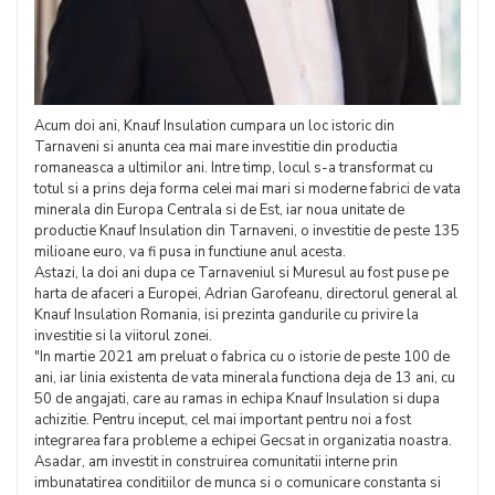
Acum doi ani, Knauf Insulation cumpara un loc istoric din
Tarnaveni si anunta cea mai mare investitie din productia
romaneasca a ultimilor ani. Intre timp, locul s-a transformat cu
totul si a prins deja forma celei mai mari si moderne fabrici de vata
minerala din Europa Centrala si de Est, iar noua unitate de
productie Knauf Insulation din Tarnaveni, o investitie de peste 135
milioane euro, va fi pusa in functiune anul acesta.
Astazi, la doi ani dupa ce Tarnaveniul si Muresul au fost puse pe
harta de afaceri a Europei, Adrian Garofeanu, directorul general al
Knauf Insulation Romania, isi prezinta gandurile cu privire la
investitie si la viitorul zonei.
"In martie 2021 am preluat o fabrica cu o istorie de peste 100 de
ani, iar linia existenta de vata minerala functiona deja de 13 ani, cu
50 de angajati, care au ramas in echipa Knauf Insulation si dupa
achizitie. Pentru inceput, cel mai important pentru noi a fost
integrarea fara probleme a echipei Gecsat in organizatia noastra.
Asadar, am investit in construirea comunitatii interne prin
imbunatatirea conditiilor de munca si o comunicare constanta si