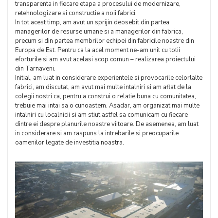
transparenta in fiecare etapa a procesului de modernizare,
retehnologizare si constructie a noii fabrici.
In tot acest timp, am avut un sprijin deosebit din partea
managerilor de resurse umane si a managerilor din fabrica,
precum si din partea membrilor echipei din fabricile noastre din
Europa de Est. Pentru ca la acel moment ne-am unit cu totii
eforturile si am avut acelasi scop comun – realizarea proiectului
din Tarnaveni.
Initial, am luat in considerare experientele si provocarile celorlalte
fabrici, am discutat, am avut mai multe intalniri si am aflat de la
colegii nostri ca, pentru a construi o relatie buna cu comunitatea,
trebuie mai intai sa o cunoastem. Asadar, am organizat mai multe
intalniri cu localnicii si am stiut astfel sa comunicam cu fiecare
dintre ei despre planurile noastre viitoare. De asemenea, am luat
in considerare si am raspuns la intrebarile si preocuparile
oamenilor legate de investitia noastra.