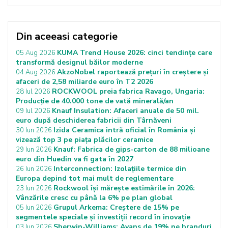
Din aceeasi categorie
KUMA Trend House 2026: cinci tendințe care
05 Aug 2026
transformă designul băilor moderne
AkzoNobel raportează prețuri în creștere și
04 Aug 2026
afaceri de 2,58 miliarde euro în T2 2026
ROCKWOOL preia fabrica Ravago, Ungaria:
28 Iul 2026
Producție de 40.000 tone de vată minerală/an
Knauf Insulation: Afaceri anuale de 50 mil.
09 Iul 2026
euro după deschiderea fabricii din Târnăveni
Izida Ceramica intră oficial în România și
30 Iun 2026
vizează top 3 pe piața plăcilor ceramice
Knauf: Fabrica de gips-carton de 88 milioane
29 Iun 2026
euro din Huedin va fi gata în 2027
Interconnection: Izolațiile termice din
26 Iun 2026
Europa depind tot mai mult de reglementare
Rockwool își mărește estimările în 2026:
23 Iun 2026
Vânzările cresc cu până la 6% pe plan global
Grupul Arkema: Creștere de 15% pe
05 Iun 2026
segmentele speciale și investiții record în inovație
Sherwin-Williams: Avans de 19% pe branduri
03 Iun 2026