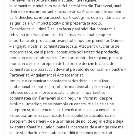
Tarnaveni in fabricile Knauf Insulation din regiune.
In comunitatile mici, cum de altfel este si cea din Tarnaveni, unul
dintre cele mai importante lucruri este sa fii aproape de oameni,
sa fii deschis, sa impartasesti, sa-ti castigi increderea, dar si sa te
asiguri ca ai un impact pozitiv prin prezenta ta acolo.
Consider ca in ultimii 2 ani am facut pasi mici, dar constanti si
relevanti pe drumul nostru din Tarnaveni, in toate etapele
importante ale procesului, avand tot timpul pe primul loc Oamenii
– angajatii nostri si comunitatea locala. Atat pentru lucrarile de
modernizare, cat si pentru constructia noii unitati de productie,
modul in care colaboram cu furnizorii nostri din regiune, pana la
modul in care ne apropiem de factorii de decizie locali si de
comunitate, s-a bazat cu adevarat pe valorile companiei noastre –
Parteneriat, Angajament si Antreprenoriat.
Am avut o comunicare constanta si deschisa – actualizari
saptamanale, lunare, stiri, platforma dedicata, prezenta pe
retelele sociale, in presa locala, unde am impartasit cu
comunitatea din Tarnaveni si din regiune informatii despre
evolutia lucrarilor, ce se intampla cu constructia, la ce sa ne
asteptam si, de asemenea, ce beneficii are aceasta investitie.
Totodata, am incercat, inca de la inceputul proiectului, sa ne
apropiem de oameni – de la primirea de noi colegi in echipa deja
existenta Knauf Insulation, pana la incercarea de a atinge cele mai
inalte standarde de calitate si conditii de munca pentru toti