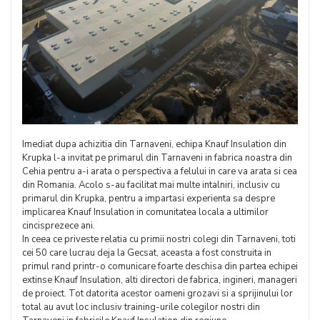
Imediat dupa achizitia din Tarnaveni, echipa Knauf Insulation din
Krupka l-a invitat pe primarul din Tarnaveni in fabrica noastra din
Cehia pentru a-i arata o perspectiva a felului in care va arata si cea
din Romania. Acolo s-au facilitat mai multe intalniri, inclusiv cu
primarul din Krupka, pentru a impartasi experienta sa despre
implicarea Knauf Insulation in comunitatea locala a ultimilor
cincisprezece ani.
In ceea ce priveste relatia cu primii nostri colegi din Tarnaveni, toti
cei 50 care lucrau deja la Gecsat, aceasta a fost construita in
primul rand printr-o comunicare foarte deschisa din partea echipei
extinse Knauf Insulation, alti directori de fabrica, ingineri, manageri
de proiect. Tot datorita acestor oameni grozavi si a sprijinului lor
total au avut loc inclusiv training-urile colegilor nostri din