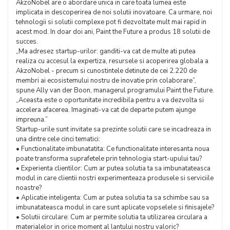
AkzoNobel are o abordare unica in care toata lumea este
implicata in descoperirea de noi solutii inovatoare. Ca urmare, noi
tehnologii si solutii complexe pot fi dezvoltate mult mai rapid in
acest mod. In doar doi ani, Paint the Future a produs 18 solutii de
succes.
„Ma adresez startup-urilor: ganditi-va cat de multe ati putea
realiza cu accesul la expertiza, resursele si acoperirea globala a
AkzoNobel - precum si cunostintele detinute de cei 2.220 de
membri ai ecosistemului nostru de inovatie prin colaborare”,
spune Ally van der Boon, managerul programului Paint the Future.
„Aceasta este o oportunitate incredibila pentru a va dezvolta si
accelera afacerea. Imaginati-va cat de departe putem ajunge
impreuna.”
Startup-urile sunt invitate sa prezinte solutii care se incadreaza in
una dintre cele cinci tematici:
• Functionalitate imbunatatita: Ce functionalitate interesanta noua
poate transforma suprafetele prin tehnologia start-upului tau?
• Experienta clientilor: Cum ar putea solutia ta sa imbunatateasca
modul in care clientii nostri experimenteaza produsele si serviciile
noastre?
• Aplicatie inteligenta: Cum ar putea solutia ta sa schimbe sau sa
imbunatateasca modul in care sunt aplicate vopselele si finisajele?
• Solutii circulare: Cum ar permite solutia ta utilizarea circulara a
materialelor in orice moment al lantului nostru valoric?