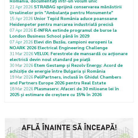
România, documentați într-un volum unic
STRABAG sprijină conservarea mănăstirii
21 Apr 2026
Ursulinelor prin "Ambulanța pentru Monumente"
Unior Tepid România aduce poansoane
15 Apr 2026
Heidenpeter pentru marcarea industrială precisă
E-INFRA extinde programul de burse la
07 Apr 2026
London Business School până în 2029
Elevi din Buzău, campioni europeni la
07 Apr 2026
NOARK 2026 Electrical Engineering Challenge
VELUX: Ferestrele de mansardă cu acționare
31 Mar 2026
electrică devin noul standard pe piață
Etem Gestamp și Rezolv Energy: Acord de
30 Mar 2026
achiziție de energie între Bulgaria și România
PeliPartners, inclusă în Ghidul Chambers
19 Mar 2026
and Partners Europe 2026 pentru Real Estate
Plasmaserv: Afaceri de 30 milioane lei în
18 Mar 2026
2025 și estimare de creștere cu 15% în 2026