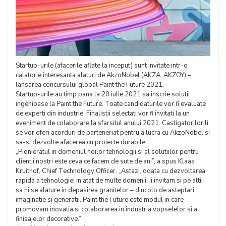
Startup-urile (afacerile aflate la inceput) sunt invitate intr-o
calatorie interesanta alaturi de AkzoNobel (AKZA; AKZOY) –
lansarea concursului global Paint the Future 2021.
Startup-urile au timp pana la 20 iulie 2021 sa inscrie solutii
ingenioase la Paint the Future. Toate candidaturile vor fi evaluate
de experti din industrie. Finalistii selectati vor fi invitati la un
eveniment de colaborare la sfarsitul anului 2021. Castigatorilor li
se vor oferi acorduri de parteneriat pentru a lucra cu AkzoNobel si
sa-si dezvolte afacerea cu proiecte durabile.
„Pionieratul in domeniul noilor tehnologii si al solutiilor pentru
clientii nostri este ceva ce facem de sute de ani”, a spus Klaas
Kruithof, Chief Technology Officer. „Astazi, odata cu dezvoltarea
rapida a tehnologiei in atat de multe domenii, ii invitam si pe altii
sa ni se alature in depasirea granitelor – dincolo de asteptari,
imaginatie si generatii. Paint the Future este modul in care
promovam inovatia si colaborarea in industria vopselelor si a
finisajelor decorative.”