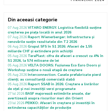
Din aceeasi categorie
VITARO ENERGY: Logistica flexibilă susține
07 Aug 2026
creșterea pe piața locală in anul 2026
Raport Wienerberger: Infrastructura și
07 Aug 2026
renovările susțin rezultatele din T2 2026
Grupul SFS în S1 2026: Afaceri de 1,55
06 Aug 2026
miliarde CHF și extindere prin achiziții
TeraPlast: cifra de afaceri a crescut cu 4% în
05 Aug 2026
S1 2026, la 574 milioane de lei
VELTA DOORS: Fuziunea Eco Euro Doors și
05 Aug 2026
Workshop susține o nouă etapă de creștere
Interconnection: Casele prefabricate pierd
05 Aug 2026
clienți; au consultanță comercială slabă
Raport SSAB în 2026: Creștere a livrărilor
05 Aug 2026
de oțel și noi investiții verzi programate
BASF majorează estimările anuale, dar
27 Iul 2026
avertizează asupra riscurilor mari din Orient
PEIKKO: Afaceri în creștere și investiții în
23 Iul 2026
extinderea capacităților de producție