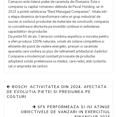
Cemacon este liderul pietei de caramida din Romania. Este o
companie cu capital romanesc detinuta de Paval Holding, iar in
2023 a primit certificarea "Best Managed Companies". Aflata intr-
o etapa dinamica de transformare catre un grup industrial de
succes in sectorul productiei de materiale de constructii, compania
isi concentreaza eforturile pe investitii continue in extinderea
capacitatilor de productie.
De peste 55 de ani, Cemacon combina expertiza si inovatia pentru
a oferi produse 100% naturale, solutii de zidarie competitive si
eficiente din punct de vedere energetic, precum si caramida
aparenta care confera un plus de rafinament arhitectural cladirilor.
Compania a modernizat constant procesele de productie,
adoptand solutii prietenoase cu mediul, care reduc atat costurile,
cat si amprenta de carbon.
BOSCH: ACTIVITATEA DIN 2024, AFECTATA
DE EVOLUTIA PIETEI SI PRESIUNEA PE
COSTURI
SFS PERFORMEAZA SI ISI ATINGE
OBIECTIVELE DE VANZARI IN EXERCITIUL
FINANCIAR 2024