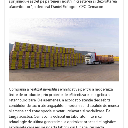
sprijinindu-i astfel pe partenerii nostri in cresterea si dezvoltarea
afacerilor lor", a declarat Daniel Sologon, CEO Cemacon.
Compania a realizat investitii semnificative pentru a moderniza
liniile de productie, prin proiecte de eficientizare energetica si
retehnologizare. De asemenea, a acordat o atentie deosebita
conditiilor de lucru ale angajatilor, modernizand spatiile de munca
si amenajand zone speciale pentru relaxare si socializare. Pe
langa acestea, Cemacon a echipat un laborator intern cu
tehnologie de ultima generatie si a optimizat procesele logistice.
Produsele care ies pe poarta fabricii din Biharia respecta