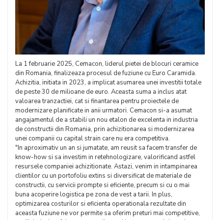
La 1 februarie 2025, Cemacon, liderul pietei de blocuri ceramice
din Romania, finalizeaza procesul de fuziune cu Euro Caramida.
Achizitia, initiata in 2023, a implicat asumarea unei investitii totale
de peste 30 de milioane de euro. Aceasta suma a inclus atat
valoarea tranzactiei, cat si finantarea pentru proiectele de
modernizare planificate in anii urmatori. Cemacon si-a asumat
angajamentul de a stabili un nou etalon de excelenta in industria
de constructii din Romania, prin achizitionarea si modernizarea
unei companii cu capital strain care nu era competitiva.
"In aproximativ un an si jumatate, am reusit sa facem transfer de
know-how si sa investim in retehnologizare, valorificand astfel
resursele companiei achizitionate. Astazi, venim in intampinarea
clientilor cu un portofoliu extins si diversificat de materiale de
constructii, cu servicii prompte si eficiente, precum si cu o mai
buna acoperire logistica pe zona de vest a tarii. In plus,
optimizarea costurilor si eficienta operationala rezultate din
aceasta fuziune ne vor permite sa oferim preturi mai competitive,