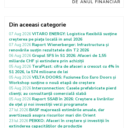
DE ANUL FINANCIAR
Din aceeasi categorie
VITARO ENERGY: Logistica flexibilă susține
07 Aug 2026
creșterea pe piața locală in anul 2026
Raport Wienerberger: Infrastructura și
07 Aug 2026
renovările susțin rezultatele din T2 2026
Grupul SFS în S1 2026: Afaceri de 1,55
06 Aug 2026
miliarde CHF și extindere prin achiziții
TeraPlast: cifra de afaceri a crescut cu 4% în
05 Aug 2026
S1 2026, la 574 milioane de lei
VELTA DOORS: Fuziunea Eco Euro Doors și
05 Aug 2026
Workshop susține o nouă etapă de creștere
Interconnection: Casele prefabricate pierd
05 Aug 2026
clienți; au consultanță comercială slabă
Raport SSAB în 2026: Creștere a livrărilor
05 Aug 2026
de oțel și noi investiții verzi programate
BASF majorează estimările anuale, dar
27 Iul 2026
avertizează asupra riscurilor mari din Orient
PEIKKO: Afaceri în creștere și investiții în
23 Iul 2026
extinderea capacităților de producție