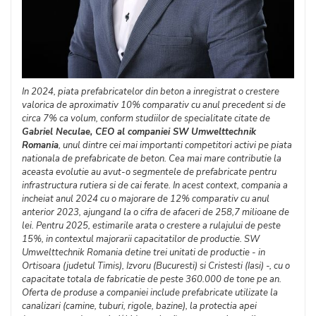
In 2024, piata prefabricatelor din beton a inregistrat o crestere
valorica de aproximativ 10% comparativ cu anul precedent si de
circa 7% ca volum, conform studiilor de specialitate citate de
Gabriel Neculae, CEO al companiei SW Umwelttechnik
Romania
, unul dintre cei mai importanti competitori activi pe piata
nationala de prefabricate de beton. Cea mai mare contributie la
aceasta evolutie au avut-o segmentele de prefabricate pentru
infrastructura rutiera si de cai ferate. In acest context, compania a
incheiat anul 2024 cu o majorare de 12% comparativ cu anul
anterior 2023, ajungand la o cifra de afaceri de 258,7 milioane de
lei. Pentru 2025, estimarile arata o crestere a rulajului de peste
15%, in contextul majorarii capacitatilor de productie. SW
Umwelttechnik Romania detine trei unitati de productie - in
Ortisoara (judetul Timis), Izvoru (Bucuresti) si Cristesti (Iasi) -, cu o
capacitate totala de fabricatie de peste 360.000 de tone pe an.
Oferta de produse a companiei include prefabricate utilizate la
canalizari (camine, tuburi, rigole, bazine), la protectia apei