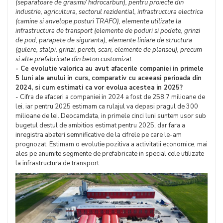
(separatoare de grasimi/ hidrocarburi), pentru proiecte din
industrie, agricultura, sectorul rezidential, infrastructura electrica
(camine si anvelope posturi TRAFO), elemente utilizate la
infrastructura de transport (elemente de poduri si podete, grinzi
de pod, parapete de siguranta), elemente liniare de structura
(gulere, stalpi, grinzi, pereti, scari, elemente de planseu), precum
si alte prefabricate din beton customizat.
- Ce evolutie valorica au avut afacerile companiei in primele
5 luni ale anului in curs, comparativ cu aceeasi perioada din
2024, si cum estimati ca vor evolua acestea in 2025?
- Cifra de afaceri a companiei in 2024 a fost de 258,7 milioane de
lei, iar pentru 2025 estimam ca rulajul va depasi pragul de 300
milioane de lei. Deocamdata, in primele cinci luni suntem usor sub
bugetul destul de ambitios estimat pentru 2025, dar fara a
inregistra abateri semnificative de la cifrele pe care le-am
prognozat. Estimam o evolutie pozitiva a activitatii economice, mai
ales pe anumite segmente de prefabricate in special cele utilizate
la infrastructura de transport.