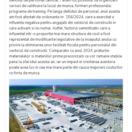
deficitul de personal calificat. Facem tot posibilul sa organizam
cursuri de calificare la locul de munca, formari profesionale,
programe de training. Pe langa deficitul de personal, anul acesta
am fost afectati de ordonanta nr. 156/2024, care a exercitat o
influenta negativa pentru angajatii din sectorul de constructii in
care activam si nu numai. Astfel, factorul semnificativ care a
influentat intr-o proportie mai mare structura de cost a fost
reprezentat de modificarile legislative de la inceputul anului cu
privire la eliminarea unor facilitati fiscale pentru personalul din
sectorul de constructii. Comparativ cu anul 2024, preturile
materialelor si materiilor prime preconizam ca vor ramane stabile
pana la sfarsitul acestui an, iar un impact in cresterea acestora
poate avea loc in cea mai mare parte din cauza majorarii costurilor
cu forta de munca.