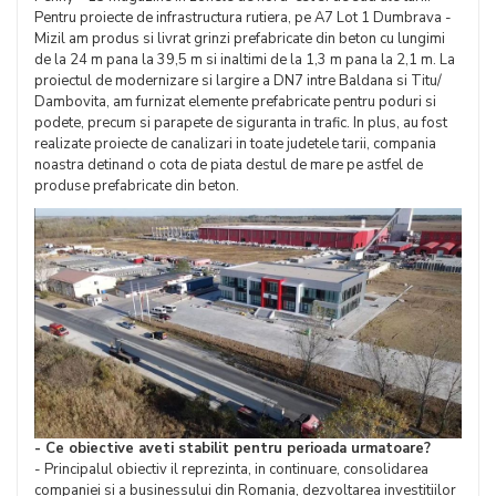
Pentru proiecte de infrastructura rutiera, pe A7 Lot 1 Dumbrava -
Mizil am produs si livrat grinzi prefabricate din beton cu lungimi
de la 24 m pana la 39,5 m si inaltimi de la 1,3 m pana la 2,1 m. La
proiectul de modernizare si largire a DN7 intre Baldana si Titu/
Dambovita, am furnizat elemente prefabricate pentru poduri si
podete, precum si parapete de siguranta in trafic. In plus, au fost
realizate proiecte de canalizari in toate judetele tarii, compania
noastra detinand o cota de piata destul de mare pe astfel de
produse prefabricate din beton.
- Ce obiective aveti stabilit pentru perioada urmatoare?
- Principalul obiectiv il reprezinta, in continuare, consolidarea
companiei si a businessului din Romania, dezvoltarea investitiilor