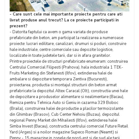
- Care sunt cele mai importante proiecte pentru care ati
livrat produse anul trecut? La ce proiecte participati in
prezent?
- Datorita faptului ca avem o gama variata de produse
prefabricate din beton, am participat la realizarea a numeroase
proiecte: lucrari edilitare, canalizari, drumuri si poduri, construire
hale industriale, centre comerciale sau depozite logistice,
localizate in toate judetele tarii, dar si in afara granitelor.
Printre proiectele de structuri prefabricate enumeram: construirea
Centrului Comercial Filipesti (Prahova), hala industriala 1 TEK-
Fruits Marketing din Stefanesti (Ilfov), extinderea halei de
ambalare si depozitare temporara Zentiva (Bucuresti),
proiectarea, productia si montajul structurii din beton armat
prefabricate la depozitul Altex Caracal (Olt), constructia unei hale
de depozitare a produselor alimentare si nealimentare (Bacau),
Remiza pentru Tehnica Auto si Geniu in cazarma 329 Boboc
(Braila), construirea halei de productie a placilor termoizolante
din Ghimbav (Brasov), Cub Center Nehoiu (Buzau), depozitul
regional Penny Market din Mihailesti (Ilfov), extinderea halei
Simba Invest (Bacau), constructia centrului comercial Future Retail
Yard (Arges) si a noilor magazine Supeco Roman (Neamt) si
Penny - 15 magazine in zonele de nord-est si de sud ale tarii.