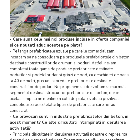
- Care sunt cele mai noi produse incluse in oferta companiei
si ce noutati aduc acestea pe piata?
- Pe langa prefabricatele uzuale pe care le comercializam,
incercam sa ne consolidam pe produsele prefabricatele din beton
destinate constructiilor de drumuri si poduri. Astfel, ne-am
completat toata gama de produse prefabricate destinate
podurilor si podetelor dar si grinzi de pod, cu deschideri de pana
la 40 de metri, precum si predale prefabricate destinate
constructiilor de poduri. Ne propunem sa dezvoltam si mai mult
segmentul destinat structurilor prefabricate din beton, dar in
acelasi timp sa ne mentinem cota de piata, evolutia pozitiva si
consolidarea pe celelalte tipuri de prefabricate care ne-au
consacrat.
- Ce provocari sunt in industria prefabricatelor din beton, in
acest moment? Ce alte dificultati intampinati in derularea
activitatii?
- Principala dificultate in derularea activitatii noastre o reprezinta