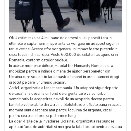
ONU estimeaza ca 4 milioane de oameni si-au parasit tara in
ultimele 5 saptamani, in speranta ca vor gasi un adapost sigur in
tarile vecine. Aceste cifre vor genera un impact foarte puternic in
criza locuirii din Europa. Peste 600.000 de cetateni au ajuns si in
Romania, conform datelor oficiale.
In aceste momente dificile, Habitat for Humanity Romania s-a
mobilizat pentru a intinde o mana de ajutor persoanelor din
Ucraina care sosesc in tara noastra, lasand in urma oameni dragi
si locul pe care il numesc „acasa”.
Astfel, organizatia a lansat campania „Un adapost sigur departe
de casa” si a deschis un fond de urgenta care va contribui
semnificativ la acoperirea nevoii de un acoperis decent pentru
familiile vulnerabile din Ucraina. Solutiile identificate pana in acest
moment sunt destinate atat pentru locuirea de urgenta, cat si
pentru cea tranzitorie si pe termen lung.
La doar 4 zile de la invadarea Ucrainei, organizatia raspundea
apelului facut de autoritati si mergea la fata locului pentru a evalua