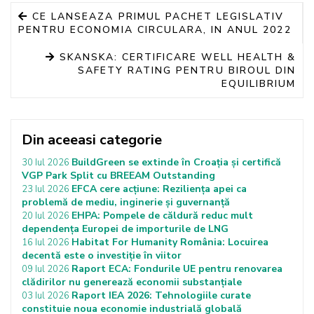
CE LANSEAZA PRIMUL PACHET LEGISLATIV
PENTRU ECONOMIA CIRCULARA, IN ANUL 2022
SKANSKA: CERTIFICARE WELL HEALTH &
SAFETY RATING PENTRU BIROUL DIN
EQUILIBRIUM
Din aceeasi categorie
BuildGreen se extinde în Croația și certifică
30 Iul 2026
VGP Park Split cu BREEAM Outstanding
EFCA cere acțiune: Reziliența apei ca
23 Iul 2026
problemă de mediu, inginerie și guvernanță
EHPA: Pompele de căldură reduc mult
20 Iul 2026
dependența Europei de importurile de LNG
Habitat For Humanity România: Locuirea
16 Iul 2026
decentă este o investiție în viitor
Raport ECA: Fondurile UE pentru renovarea
09 Iul 2026
clădirilor nu generează economii substanțiale
Raport IEA 2026: Tehnologiile curate
03 Iul 2026
constituie noua economie industrială globală