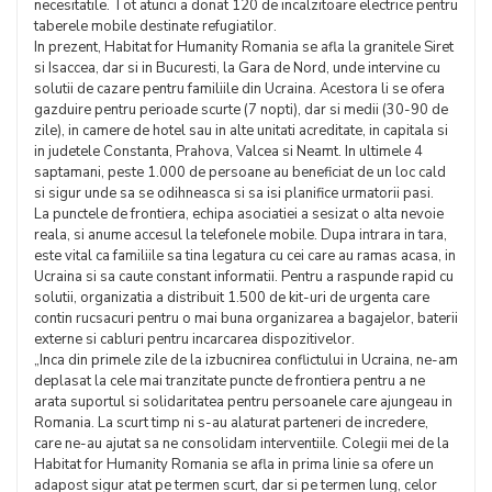
necesitatile. Tot atunci a donat 120 de incalzitoare electrice pentru
taberele mobile destinate refugiatilor.
In prezent, Habitat for Humanity Romania se afla la granitele Siret
si Isaccea, dar si in Bucuresti, la Gara de Nord, unde intervine cu
solutii de cazare pentru familiile din Ucraina. Acestora li se ofera
gazduire pentru perioade scurte (7 nopti), dar si medii (30-90 de
zile), in camere de hotel sau in alte unitati acreditate, in capitala si
in judetele Constanta, Prahova, Valcea si Neamt. In ultimele 4
saptamani, peste 1.000 de persoane au beneficiat de un loc cald
si sigur unde sa se odihneasca si sa isi planifice urmatorii pasi.
La punctele de frontiera, echipa asociatiei a sesizat o alta nevoie
reala, si anume accesul la telefonele mobile. Dupa intrara in tara,
este vital ca familiile sa tina legatura cu cei care au ramas acasa, in
Ucraina si sa caute constant informatii. Pentru a raspunde rapid cu
solutii, organizatia a distribuit 1.500 de kit-uri de urgenta care
contin rucsacuri pentru o mai buna organizarea a bagajelor, baterii
externe si cabluri pentru incarcarea dispozitivelor.
„Inca din primele zile de la izbucnirea conflictului in Ucraina, ne-am
deplasat la cele mai tranzitate puncte de frontiera pentru a ne
arata suportul si solidaritatea pentru persoanele care ajungeau in
Romania. La scurt timp ni s-au alaturat parteneri de incredere,
care ne-au ajutat sa ne consolidam interventiile. Colegii mei de la
Habitat for Humanity Romania se afla in prima linie sa ofere un
adapost sigur atat pe termen scurt, dar si pe termen lung, celor