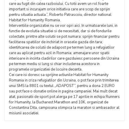
care au fugit din calea razboiului. Cu totii avem un rol foarte
important si incurajam orice initiativa care are scop de sprijin
pentru situatia actuala.”, Roberto Patrascoiu, director national
Habitat for Humanity Romania.
Interventiile organizatiei nu se vor opri aici. In urmatoarele luni, in
functie de evolutia situatiei si de necesitati, dar si de fondurile
colectate, printre alte solutii se pot numara: sprijin financiar pentru
facilitarea spatiilor de inchiriat in orasele gazda din tara;
identificarea de solutii de adapost pe termen lung a refugiatilor
care au aplicat pentru azil in Romania; amenajare unor spatii
interioare in incinta cladirilor care gazduiesc persoane din Ucraina
pe termen mediu si lung si chiar includerea acestora in
programele organizatiei de locuire decenta.
Cei care isi doresc sa sprijine actiunile Habitat for Humanity
Romania in criza refugiatilor din Ucraina, o pot face prin trimiterea
unui SMS la 8801 cu textul „ADAPOST”, pentru a dona 2 EURO
sau pot face o donatie online in pagina campaniei. Mai mult decat
atat, pasionatii de sport pot alerga pe 17 aprilie in echipa Runners
for Humanity, la Bucharest Marathon and 10K, organizat de
Constantina Dita, campioana olimpica la maraton si ambasador al
misiunii asociatiei.