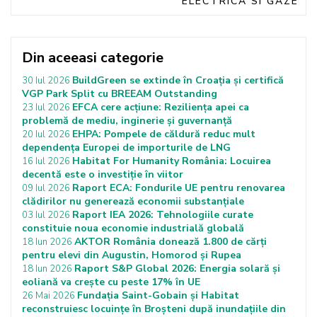
ELECTRICA SI GAZE
Din aceeasi categorie
BuildGreen se extinde în Croația și certifică
30 Iul 2026
VGP Park Split cu BREEAM Outstanding
EFCA cere acțiune: Reziliența apei ca
23 Iul 2026
problemă de mediu, inginerie și guvernanță
EHPA: Pompele de căldură reduc mult
20 Iul 2026
dependența Europei de importurile de LNG
Habitat For Humanity România: Locuirea
16 Iul 2026
decentă este o investiție în viitor
Raport ECA: Fondurile UE pentru renovarea
09 Iul 2026
clădirilor nu generează economii substanțiale
Raport IEA 2026: Tehnologiile curate
03 Iul 2026
constituie noua economie industrială globală
AKTOR România donează 1.800 de cărți
18 Iun 2026
pentru elevi din Augustin, Homorod și Rupea
Raport S&P Global 2026: Energia solară și
18 Iun 2026
eoliană va crește cu peste 17% în UE
Fundația Saint-Gobain și Habitat
26 Mai 2026
reconstruiesc locuințe în Broșteni după inundațiile din