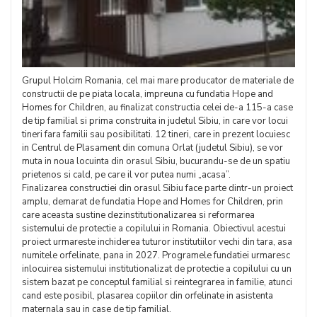
Grupul Holcim Romania, cel mai mare producator de materiale de
constructii de pe piata locala, impreuna cu fundatia Hope and
Homes for Children, au finalizat constructia celei de-a 115-a case
de tip familial si prima construita in judetul Sibiu, in care vor locui
tineri fara familii sau posibilitati. 12 tineri, care in prezent locuiesc
in Centrul de Plasament din comuna Orlat (judetul Sibiu), se vor
muta in noua locuinta din orasul Sibiu, bucurandu-se de un spatiu
prietenos si cald, pe care il vor putea numi „acasa”.
Finalizarea constructiei din orasul Sibiu face parte dintr-un proiect
amplu, demarat de fundatia Hope and Homes for Children, prin
care aceasta sustine dezinstitutionalizarea si reformarea
sistemului de protectie a copilului in Romania. Obiectivul acestui
proiect urmareste inchiderea tuturor institutiilor vechi din tara, asa
numitele orfelinate, pana in 2027. Programele fundatiei urmaresc
inlocuirea sistemului institutionalizat de protectie a copilului cu un
sistem bazat pe conceptul familial si reintegrarea in familie, atunci
cand este posibil, plasarea copiilor din orfelinate in asistenta
maternala sau in case de tip familial.