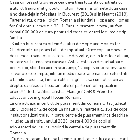
Casa din orasul Sibiu este cea de-a treia locuinta construita cu
ajutorul financiar al grupului Holcim Romania, primele doua case
fiind date deja in folosinta, in Bucuresti (2018) si in Neamt (2019).
Parteneriatul dintre Holcim Romania si fundatia Hope and Homes
for Children a inceput in 2017. Pana in prezent, in total, au fost
donati 600.000 de euro pentru ridicarea celor trei locuinte de tip
familial.
„Suntem bucurosi ca putem fi alaturi de Hope and Homes for
Children intr-un proiect atat de important. Orice copil are nevoie
de un mediu sanatos in care sa se dezvolte, de un loc doar al sau,
pe care sa-l numeasca «acasa». Astazi este o zi de sarbatoare
pentru noi, stiind ca aici, in scurt timp, 12 copii vor locui, invata si
isi vor petrece timpul, intr-un mediu foarte asemanator celui dintr-
o familie obisnuita, fiind ocrotiti si ingrijiti, asa cum toti copiii au
dreptul sa creasca. Felicitari tuturor partenerilor implicati in
proiect!”, declara Alina Cristea, Manager CSR & Proiecte
Educationale in grupul Holcim Romania.
La ora actuala, in centrul de plasament din comuna Orlat, judetul
Sibiu, locuiesc 42 de copii. La finalul lunii martie a.c., 151 de copii
institutionalizati traiau in patru centre de plasament inca deschise
in judet. La sfarsitul anului 2020, peste 4.000 de copii si
adolescenti figurau ca locuind in centrele de plasament din
Romania.
„Cu fiecare caramida pusa la temelia unei case, stiu ca acesti copii