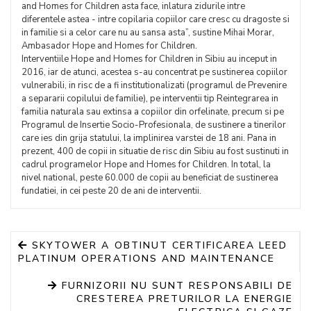
and Homes for Children asta face, inlatura zidurile intre
diferentele astea - intre copilaria copiilor care cresc cu dragoste si
in familie si a celor care nu au sansa asta”, sustine Mihai Morar,
Ambasador Hope and Homes for Children.
Interventiile Hope and Homes for Children in Sibiu au inceput in
2016, iar de atunci, acestea s-au concentrat pe sustinerea copiilor
vulnerabili, in risc de a fi institutionalizati (programul de Prevenire
a separarii copilului de familie), pe interventii tip Reintegrarea in
familia naturala sau extinsa a copiilor din orfelinate, precum si pe
Programul de Insertie Socio-Profesionala, de sustinere a tinerilor
care ies din grija statului, la implinirea varstei de 18 ani. Pana in
prezent, 400 de copii in situatie de risc din Sibiu au fost sustinuti in
cadrul programelor Hope and Homes for Children. In total, la
nivel national, peste 60.000 de copii au beneficiat de sustinerea
fundatiei, in cei peste 20 de ani de interventii.
SKYTOWER A OBTINUT CERTIFICAREA LEED
PLATINUM OPERATIONS AND MAINTENANCE
FURNIZORII NU SUNT RESPONSABILI DE
CRESTEREA PRETURILOR LA ENERGIE