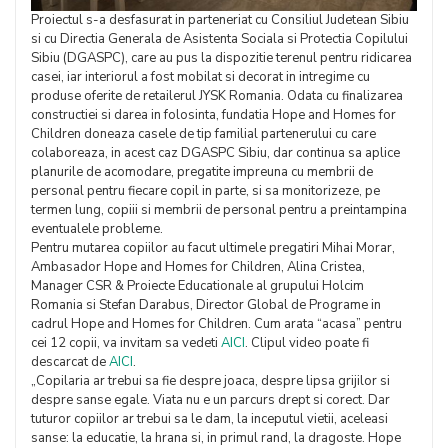
Proiectul s-a desfasurat in parteneriat cu Consiliul Judetean Sibiu
si cu Directia Generala de Asistenta Sociala si Protectia Copilului
Sibiu (DGASPC), care au pus la dispozitie terenul pentru ridicarea
casei, iar interiorul a fost mobilat si decorat in intregime cu
produse oferite de retailerul JYSK Romania. Odata cu finalizarea
constructiei si darea in folosinta, fundatia Hope and Homes for
Children doneaza casele de tip familial partenerului cu care
colaboreaza, in acest caz DGASPC Sibiu, dar continua sa aplice
planurile de acomodare, pregatite impreuna cu membrii de
personal pentru fiecare copil in parte, si sa monitorizeze, pe
termen lung, copiii si membrii de personal pentru a preintampina
eventualele probleme.
Pentru mutarea copiilor au facut ultimele pregatiri Mihai Morar,
Ambasador Hope and Homes for Children, Alina Cristea,
Manager CSR & Proiecte Educationale al grupului Holcim
Romania si Stefan Darabus, Director Global de Programe in
cadrul Hope and Homes for Children. Cum arata “acasa” pentru
cei 12 copii, va invitam sa vedeti
AICI
. Clipul video poate fi
descarcat de
AICI
.
„Copilaria ar trebui sa fie despre joaca, despre lipsa grijilor si
despre sanse egale. Viata nu e un parcurs drept si corect. Dar
tuturor copiilor ar trebui sa le dam, la inceputul vietii, aceleasi
sanse: la educatie, la hrana si, in primul rand, la dragoste. Hope