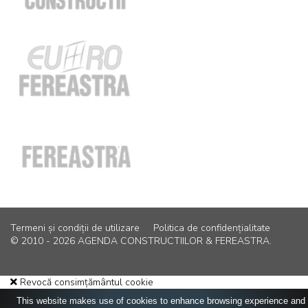
Termeni și condiții de utilizare
Politica de confidențialitate
© 2010 - 2026 AGENDA CONSTRUCTIILOR & FEREASTRA.
Revocă consimțământul cookie
This website makes use of cookies to enhance browsing experience and