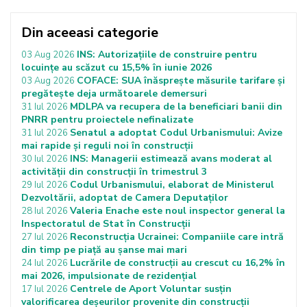
Din aceeasi categorie
INS: Autorizațiile de construire pentru
03 Aug 2026
locuințe au scăzut cu 15,5% în iunie 2026
COFACE: SUA înăsprește măsurile tarifare și
03 Aug 2026
pregătește deja următoarele demersuri
MDLPA va recupera de la beneficiari banii din
31 Iul 2026
PNRR pentru proiectele nefinalizate
Senatul a adoptat Codul Urbanismului: Avize
31 Iul 2026
mai rapide și reguli noi în construcții
INS: Managerii estimează avans moderat al
30 Iul 2026
activității din construcții în trimestrul 3
Codul Urbanismului, elaborat de Ministerul
29 Iul 2026
Dezvoltării, adoptat de Camera Deputaților
Valeria Enache este noul inspector general la
28 Iul 2026
Inspectoratul de Stat în Construcții
Reconstrucția Ucrainei: Companiile care intră
27 Iul 2026
din timp pe piață au șanse mai mari
Lucrările de construcții au crescut cu 16,2% în
24 Iul 2026
mai 2026, impulsionate de rezidențial
Centrele de Aport Voluntar susțin
17 Iul 2026
valorificarea deșeurilor provenite din construcții