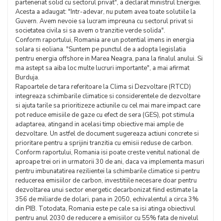
parteneriat solid cu sectorul privat", a declarat ministrul Energiei.
Acesta a adaugat: "Intr-adevar, nu putem avea toate solutiile la
Guvern. Avem nevoie sa lucram impreuna cu sectorul privat si
societatea civila si sa avem o tranzitie verde solida".
Conform raportului, Romania are un potential imens in energia
solara si eoliana. "Suntem pe punctul de a adopta legislatia
pentru energia offshore in Marea Neagra, pana la finalul anului. Si
ma astept sa aiba loc multe lucruri importante", a mai afirmat
Burduja.
Rapoartele de tara referitoare la Clima si Dezvoltare (RTCD)
integreaza schimbarile climatice si considerentele de dezvoltare
si ajuta tarile sa prioritizeze actiunile cu cel mai mare impact care
pot reduce emisiile de gaze cu efect de sera (GES), pot stimula
adaptarea, atingand in acelasi timp obiective mai ample de
dezvoltare. Un astfel de document sugereaza actiuni concrete si
prioritare pentru a sprijini tranzitia cu emisii reduse de carbon.
Conform raportului, Romania isi poate creste venitul national de
aproape trei ori in urmatorii 30 de ani, daca va implementa masuri
pentru imbunatatirea rezilientei la schimbarile climatice si pentru
reducerea emisiilor de carbon, investitiile necesare doar pentru
dezvoltarea unui sector energetic decarbonizat fiind estimate la
356 de miliarde de dolari, pana in 2050, echivalentul a circa 3%
din PIB. Totodata, Romania este pe cale sa isi atinga obiectivul
pentru anul 2030 de reducere a emisiilor cu 55% fata de nivelul