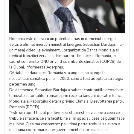
Romania este o tara cu un potential urias in domeniul energiei
verzi, a afirmat miercuri ministrul Energiei, Sebastian Burduja, intr-
un mesaj video, la evenimentul organizat de Banca Mondiala si
dedicat tranzitiei verzi si schimbarilor climatice in Romania, in
cadrul conferintei ONU privind schimbarile climatice (COP28) de
la Dubai, informeaza Agerpres.
Oficialul a adaugat ca Romania s-a angajat sa ajunga la
neutralitate climatica pana in 2050, cand a fost adoptata strategia
pe termen lung.
De asemenea, Sebastian Burduja a salutat contributiile deosebite
furnizate autoritatilor romane prin recenta lansare de catre Banca
Mondiala a Raportului de tara privind Clima si Dezvoltarea pentru
Romania (RTCD).
"Este un raport bazat pe dovezi si stabileste o viziune a ceea ce
trebuie sa facem, ce am facut bine si, in special, ceea ce putem face
mai bine. O sa ma concentrez pe ultima parte: trebuie sa avem o
mai buna coordonare interguvernamentala, precum si un