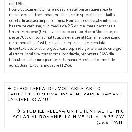
din 1990.
Potrivit documentului, tara noastra este foarte vulnerabila la
riscurile privind schimbarilor climatice, in special la inundatii si
seceta. In acelasi timp, economia Romaniei este relativ intensiva,
bazata pe carbune, cu o medie de 2,5 ori mai mare decat cea a
Uniunii Europene (UE). In viziunea expertilor Bancii Mondiale, cu
peste 70% din consumul total de energie al Romaniei depinzand
de combustibilii fosili, tranzitia energetica este esentiala.
In context, sectorul energetic, care cuprinde generarea de energie
electrica, incalzire, transport si productie, reprezinta 66% din
totalul emisiilor inregistrate in Romania. Acesta este urmat de
agricultura (17%) si industrie (12%).
CERCETAREA-DEZVOLTAREA ARE O
EVOLUTIE POZITIVA, INSA INOVAREA RAMANE
LA NIVEL SCAZUT
STUDIILE RELEVA UN POTENTIAL TEHNIC
SOLAR AL ROMANIEI LA NIVELUL A 19,35 GW
(25,8 TWH)