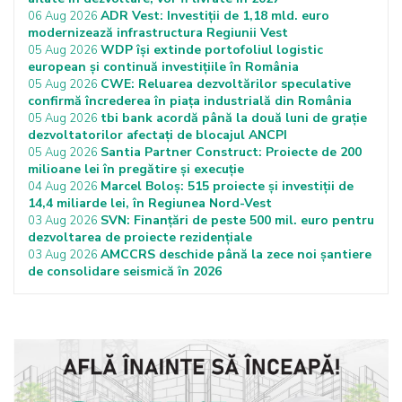
ADR Vest: Investiții de 1,18 mld. euro
06 Aug 2026
modernizează infrastructura Regiunii Vest
WDP își extinde portofoliul logistic
05 Aug 2026
european și continuă investițiile în România
CWE: Reluarea dezvoltărilor speculative
05 Aug 2026
confirmă încrederea în piața industrială din România
tbi bank acordă până la două luni de grație
05 Aug 2026
dezvoltatorilor afectați de blocajul ANCPI
Santia Partner Construct: Proiecte de 200
05 Aug 2026
milioane lei în pregătire și execuție
Marcel Boloș: 515 proiecte și investiții de
04 Aug 2026
14,4 miliarde lei, în Regiunea Nord-Vest
SVN: Finanțări de peste 500 mil. euro pentru
03 Aug 2026
dezvoltarea de proiecte rezidențiale
AMCCRS deschide până la zece noi șantiere
03 Aug 2026
de consolidare seismică în 2026