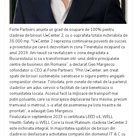
Forte Partners anunta un grad de ocupare de 100% pentru
cladirea de birouri U•Center 2, cu o suprafata totala inchiriabila de
35.000 mp. "U•Center 2 reprezina continuarea povestii de succes
a proiectului pe care il dezvoltam in zona Tineretului incepand cu
anul 2019. Am reusit sa revitalizam o zona degradata a
Bucurestiului si sa o transformam intr-unul dintre principalele
centre de business din Romania”, a declarat Geo Margescu,
cofondator si CEO al Forte Partners. "Prin U•Center, am creat
spatii de birouri sustenabile, sanatoase si sigure pentru angajatii
companiilor chiriase. Totodata, prin zonele de retail de la parterul
cladirilor am adus servicii si facilitati de care beneficiaza si
comunitatea locala. Accesul facil la mijloace de transport mai
putin poluante, care sa incurajeze deplasarea fara masina, precum
tramvaiul si metroul, s-a aflat de asemenea pe lista noastra de
prioritati”, a adaugat Geo Margescu.
Finalizata in septembrie 2023 si certificata LEED v4, WELL
Health-Safety si WELL Core la nivel Platinum, cladirea U•Center 2
este inchiriata integral. In majoritatea spatiilor de birouri din
cladire isi desfasoara activitatea companii din domeniul IT & C cu