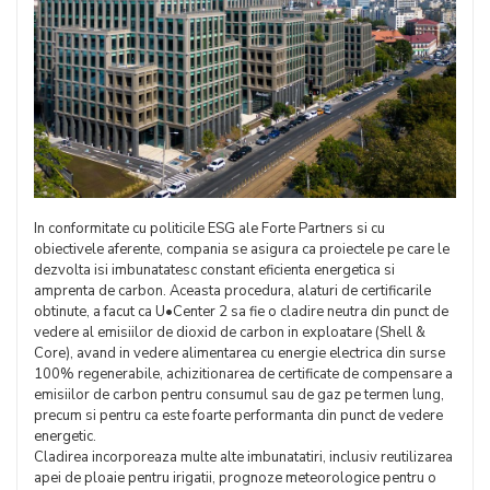
In conformitate cu politicile ESG ale Forte Partners si cu
obiectivele aferente, compania se asigura ca proiectele pe care le
dezvolta isi imbunatatesc constant eficienta energetica si
amprenta de carbon. Aceasta procedura, alaturi de certificarile
obtinute, a facut ca U•Center 2 sa fie o cladire neutra din punct de
vedere al emisiilor de dioxid de carbon in exploatare (Shell &
Core), avand in vedere alimentarea cu energie electrica din surse
100% regenerabile, achizitionarea de certificate de compensare a
emisiilor de carbon pentru consumul sau de gaz pe termen lung,
precum si pentru ca este foarte performanta din punct de vedere
energetic.
Cladirea incorporeaza multe alte imbunatatiri, inclusiv reutilizarea
apei de ploaie pentru irigatii, prognoze meteorologice pentru o