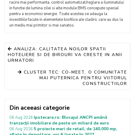
racire mai performanta, control automatizat/reglare a iluminatului
in functie de lumina zilei si alte module BMS concepute special
pentru a economisi energie. Toate acestea se adauga la
investitiile facute in elementele biofilice ale cladirii, care au dus la
un mediu mai primitor si mai sanatos.
ANALIZA: CALITATEA NOILOR SPATII
HOTELIERE SI DE BIROURI VA CRESTE IN ANII
URMATORI
CLUSTER TEC: CO-MEET, O COMUNITATE
MAI PUTERNICA PENTRU VIITORUL
CONSTRUCTIILOR
Din aceeasi categorie
Ipotecare.ro: Blocajul ANCPI amână
06 Aug 2026
tranzacții imobiliare de peste un miliard de euro
5 proiecte mari de retail, de 140.000 mp,
06 Aug 2026
aflate în dezvoltare, vor fi livrate în 2027