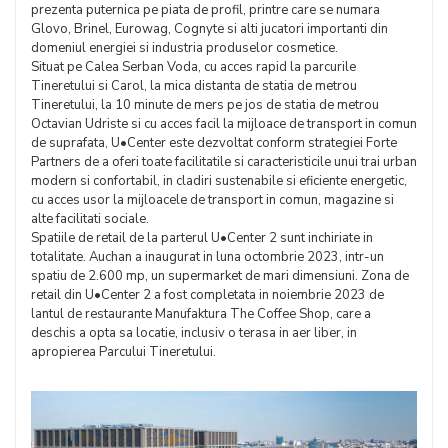
prezenta puternica pe piata de profil, printre care se numara
Glovo, Brinel, Eurowag, Cognyte si alti jucatori importanti din
domeniul energiei si industria produselor cosmetice.
Situat pe Calea Serban Voda, cu acces rapid la parcurile
Tineretului si Carol, la mica distanta de statia de metrou
Tineretului, la 10 minute de mers pe jos de statia de metrou
Octavian Udriste si cu acces facil la mijloace de transport in comun
de suprafata, U•Center este dezvoltat conform strategiei Forte
Partners de a oferi toate facilitatile si caracteristicile unui trai urban
modern si confortabil, in cladiri sustenabile si eficiente energetic,
cu acces usor la mijloacele de transport in comun, magazine si
alte facilitati sociale.
Spatiile de retail de la parterul U•Center 2 sunt inchiriate in
totalitate. Auchan a inaugurat in luna octombrie 2023, intr-un
spatiu de 2.600 mp, un supermarket de mari dimensiuni. Zona de
retail din U•Center 2 a fost completata in noiembrie 2023 de
lantul de restaurante Manufaktura The Coffee Shop, care a
deschis a opta sa locatie, inclusiv o terasa in aer liber, in
apropierea Parcului Tineretului.