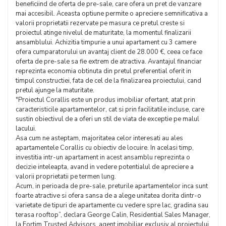
beneficiind de oferta de pre-sale, care ofera un pret de vanzare
mai accesibil. Aceasta optiune permite o apreciere semnificativa a
valorii proprietatii rezervate pe masura ce pretul creste si
proiectul atinge nivelul de maturitate, la momentul finalizarii
ansamblului. Achizitia timpurie a unui apartament cu 3 camere
ofera cumparatorului un avantaj client de 28.000 €, ceea ce face
oferta de pre-sale sa fie extrem de atractiva. Avantajul financiar
reprezinta economia obtinuta din pretul preferential oferit in
timpul constructiei, fata de cel de la finalizarea proiectului, cand
pretul ajunge la maturitate.
"Proiectul Corallis este un produs imobiliar ofertant, atat prin
caracteristicile apartamentelor, cat si prin facilitatile incluse, care
sustin obiectivul de a oferi un stil de viata de exceptie pe malul
lacului.
Asa cum ne asteptam, majoritatea celor interesati au ales
apartamentele Corallis cu obiectiv de locuire. In acelasi timp,
investitia intr-un apartament in acest ansamblu reprezinta o
decizie inteleapta, avand in vedere potentialul de apreciere a
valorii proprietatii pe termen lung.
Acum, in perioada de pre-sale, preturile apartamentelor inca sunt
foarte atractive si ofera sansa de a alege unitatea dorita dintr-o
varietate de tipuri de apartamente cu vedere spre lac, gradina sau
terasa rooftop”, declara George Calin, Residential Sales Manager,
la Fortim Trusted Advisors, agent imobiliar exclusiv al proiectului.