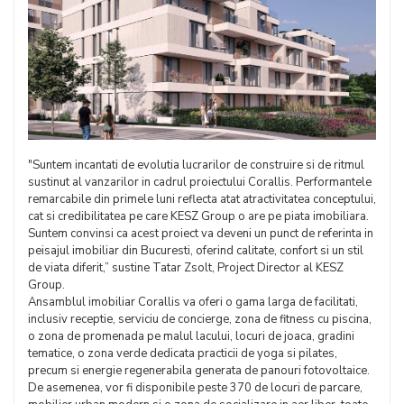
"Suntem incantati de evolutia lucrarilor de construire si de ritmul
sustinut al vanzarilor in cadrul proiectului Corallis. Performantele
remarcabile din primele luni reflecta atat atractivitatea conceptului,
cat si credibilitatea pe care KESZ Group o are pe piata imobiliara.
Suntem convinsi ca acest proiect va deveni un punct de referinta in
peisajul imobiliar din Bucuresti, oferind calitate, confort si un stil
de viata diferit,” sustine Tatar Zsolt, Project Director al KESZ
Group.
Ansamblul imobiliar Corallis va oferi o gama larga de facilitati,
inclusiv receptie, serviciu de concierge, zona de fitness cu piscina,
o zona de promenada pe malul lacului, locuri de joaca, gradini
tematice, o zona verde dedicata practicii de yoga si pilates,
precum si energie regenerabila generata de panouri fotovoltaice.
De asemenea, vor fi disponibile peste 370 de locuri de parcare,