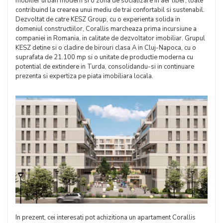
mobilier urban modern si o zona de socializare in aer liber, toate
contribuind la crearea unui mediu de trai confortabil si sustenabil.
Dezvoltat de catre KESZ Group, cu o experienta solida in
domeniul constructiilor, Corallis marcheaza prima incursiune a
companiei in Romania, in calitate de dezvoltator imobiliar. Grupul
KESZ detine si o cladire de birouri clasa A in Cluj-Napoca, cu o
suprafata de 21.100 mp si o unitate de productie moderna cu
potential de extindere in Turda, consolidandu-si in continuare
prezenta si expertiza pe piata imobiliara locala.
In prezent, cei interesati pot achizitiona un apartament Corallis