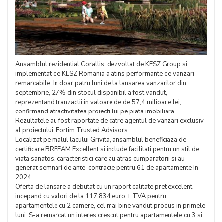
Ansamblul rezidential Corallis, dezvoltat de KESZ Group si
implementat de KESZ Romania a atins performante de vanzari
remarcabile. In doar patru luni de la lansarea vanzarilor din
septembrie, 27% din stocul disponibil a fost vandut,
reprezentand tranzactii in valoare de de 57,4 milioane lei,
confirmand atractivitatea proiectului pe piata imobiliara.
Rezultatele au fost raportate de catre agentul de vanzari exclusiv
al proiectului, Fortim Trusted Advisors.
Localizat pe malul lacului Grivita, ansamblul beneficiaza de
certificare BREEAM Excellent si include facilitati pentru un stil de
viata sanatos, caracteristici care au atras cumparatorii si au
generat semnari de ante-contracte pentru 61 de apartamente in
2024.
Oferta de lansare a debutat cu un raport calitate pret excelent,
incepand cu valori de la 117.834 euro + TVA pentru
apartamentele cu 2 camere, cel mai bine vandut produs in primele
luni. S-a remarcat un interes crescut pentru apartamentele cu 3 si