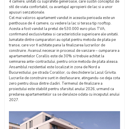
4 camere, unitati cu suprafete generoase, care sustin conceptul de
stil de viata confortabil, cu avantajul apropierii de lac si a unor
apusuri senzationale.
Cel mai valoros apartament vandut in aceasta perioada este un
penthouse de 4 camere, cu vedere la lac si terasa tip rooftop.
Acesta a fost vandut la pretul de 530.000 euro plus TVA,
confirmand exclusivitatea si caracteristicile superioare ale unitatii.
Jumatate dintre cumparatori au optat pentru metoda de plata pe
transe, care vor fi achitate pana la finalizarea lucrarilor de
construire. Avansul necesar in procesul de vanzare – cumparare a
apartamentelor Corallis este de 30% si trebuie achitat la
semnarea ante-contractului, pentru orice metoda de plata aleasa.
Ansamblul rezidential este localizat in zona de Nord a
Bucurestiului, pe strada Coralilor, cu deschidere la Lacul Grivita.
Lucrarile de construire sunt in desfasurare, atingandu-se deja cota
zero pentru doua dintre cladiri. Termenul de finalizare a
proiectului este stabilit pentru sfarsitul anului 2026, urmand ca
predarea apartamentelor sa se deruleze odata cu inceputul anului
2027.