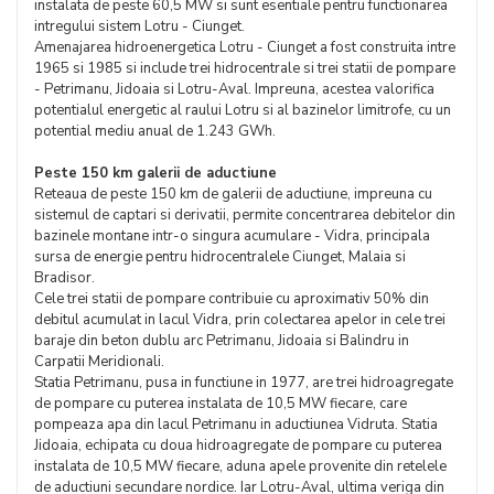
instalata de peste 60,5 MW si sunt esentiale pentru functionarea
intregului sistem Lotru - Ciunget.
Amenajarea hidroenergetica Lotru - Ciunget a fost construita intre
1965 si 1985 si include trei hidrocentrale si trei statii de pompare
- Petrimanu, Jidoaia si Lotru-Aval. Impreuna, acestea valorifica
potentialul energetic al raului Lotru si al bazinelor limitrofe, cu un
potential mediu anual de 1.243 GWh.
Peste 150 km galerii de aductiune
Reteaua de peste 150 km de galerii de aductiune, impreuna cu
sistemul de captari si derivatii, permite concentrarea debitelor din
bazinele montane intr-o singura acumulare - Vidra, principala
sursa de energie pentru hidrocentralele Ciunget, Malaia si
Bradisor.
Cele trei statii de pompare contribuie cu aproximativ 50% din
debitul acumulat in lacul Vidra, prin colectarea apelor in cele trei
baraje din beton dublu arc Petrimanu, Jidoaia si Balindru in
Carpatii Meridionali.
Statia Petrimanu, pusa in functiune in 1977, are trei hidroagregate
de pompare cu puterea instalata de 10,5 MW fiecare, care
pompeaza apa din lacul Petrimanu in aductiunea Vidruta. Statia
Jidoaia, echipata cu doua hidroagregate de pompare cu puterea
instalata de 10,5 MW fiecare, aduna apele provenite din retelele
de aductiuni secundare nordice. Iar Lotru-Aval, ultima veriga din