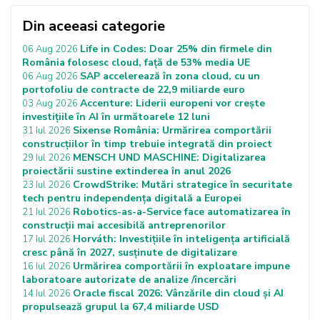
Din aceeasi categorie
Life in Codes: Doar 25% din firmele din
06 Aug 2026
România folosesc cloud, față de 53% media UE
SAP accelerează în zona cloud, cu un
06 Aug 2026
portofoliu de contracte de 22,9 miliarde euro
Accenture: Liderii europeni vor crește
03 Aug 2026
investițiile în AI în următoarele 12 luni
Sixense România: Urmărirea comportării
31 Iul 2026
construcțiilor în timp trebuie integrată din proiect
MENSCH UND MASCHINE: Digitalizarea
29 Iul 2026
proiectării sustine extinderea în anul 2026
CrowdStrike: Mutări strategice în securitate
23 Iul 2026
tech pentru independența digitală a Europei
Robotics-as-a-Service face automatizarea în
21 Iul 2026
construcții mai accesibilă antreprenorilor
Horváth: Investițiile în inteligența artificială
17 Iul 2026
cresc până în 2027, susținute de digitalizare
Urmărirea comportării în exploatare impune
16 Iul 2026
laboratoare autorizate de analize /încercări
Oracle fiscal 2026: Vânzările din cloud și AI
14 Iul 2026
propulsează grupul la 67,4 miliarde USD