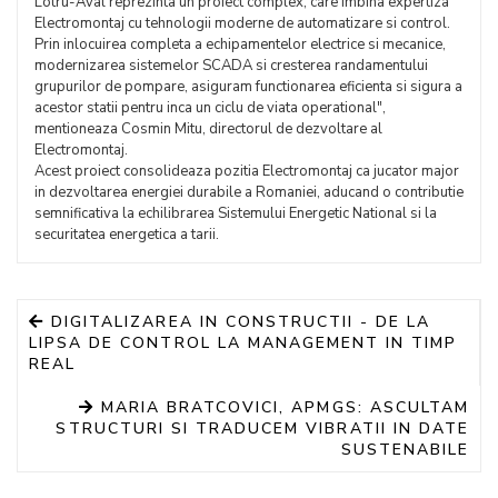
Lotru-Aval reprezinta un proiect complex, care imbina expertiza
Electromontaj cu tehnologii moderne de automatizare si control.
Prin inlocuirea completa a echipamentelor electrice si mecanice,
modernizarea sistemelor SCADA si cresterea randamentului
grupurilor de pompare, asiguram functionarea eficienta si sigura a
acestor statii pentru inca un ciclu de viata operational",
mentioneaza Cosmin Mitu, directorul de dezvoltare al
Electromontaj.
Acest proiect consolideaza pozitia Electromontaj ca jucator major
in dezvoltarea energiei durabile a Romaniei, aducand o contributie
semnificativa la echilibrarea Sistemului Energetic National si la
securitatea energetica a tarii.
DIGITALIZAREA IN CONSTRUCTII - DE LA
LIPSA DE CONTROL LA MANAGEMENT IN TIMP
REAL
MARIA BRATCOVICI, APMGS: ASCULTAM
STRUCTURI SI TRADUCEM VIBRATII IN DATE
SUSTENABILE