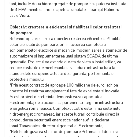
lant, include doua hidroagregate de pompare cu puterea instalata
de 4 MW, menite sa ridice apele acumulate in barajul Balindru
catre Vidra.
Obiectiv: crestere a eficientei si fiabilitatii celor trei statii
de pompare
Retehnologizarea are ca obiectiv cresterea eficientei si fiabilitatii
celor trei statii de pompare, prin inlocuirea completa a
echipamentelor electrice si mecanice, modernizarea sistemelor de
automatizare si implementarea unui sistem SCADA de ultima
generatie. Proiectul va extinde durata de viata a instalatiilor, va
reduce costurile de mentenanta si va aduce infrastructura la
standardele europene actuale de siguranta, performanta si
protectie a mediului.
"Prin acest contract de aproape 100 milioane de euro, echipa
noastra isi reafirma angajamentul fata de excelenta si inovatie.
Acest proiect de referinta demonstreaza capacitatea
Electromontaj de a actiona ca partener strategic in infrastructura
energetica romaneasca. Complexul Lotru este inima sistemului
hidroenergetic romanesc, iar aceste lucrari contribuie direct la
consolidarea securitatii energetice nationale", a declarat
Ionut Tanasoaica, directorul general al Electromontaj.
"Retehnologizarea statiilor de pompare Petrimanu, Jidoaia si