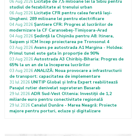
Licitație de 7,5 milioane lei la Sibiu pentru
06 Aug 2026
studiul de fezabilitate al trenului urban
Licitație CFR pentru calea ferată Iași-
06 Aug 2026
Ungheni: 289 milioane lei pentru electrificare
Șantiere CFR: Progres al lucrărilor de
04 Aug 2026
modernizare la CF Caransebeș-Timișoara-Arad
Ședință la Chișinău pentru A8: Itinera,
04 Aug 2026
Saipem și ICM încep proiectarea pe Tronsonul 4
Avans pe autostrada A1 Margina - Holdea:
03 Aug 2026
Primul tunel este gata în proporție de 90%
Autostrada A3 Chiribiș-Biharia: Progres de
03 Aug 2026
65% la un an de la începerea lucrărilor
ANALIZĂ: Noua provocare a infrastructurii
03 Aug 2026
de transport: capacitatea de implementare
UNITIP Global și Infra Expert reabilitează
31 Iul 2026
Pasajul rutier denivelat suprateran Basarab
ADR Sud-Vest Oltenia: Investiții de 1,2
29 Iul 2026
miliarde euro pentru conectivitate regională
Canalul Dunăre - Marea Neagră: Proiecte
29 Iul 2026
majore pentru porturi, ecluze și digitalizare