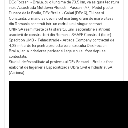
DEx Focsani - Braila, cu o lungime de 73,5 km, va asigura legatura
intre Autostrada Moldovei Ploiesti - Pascani (A7), Podul peste
Dunare de la Braila, DEx Braila - Galati (DEx 6), Tulcea si
Constanta, urmand sa devina cel mai lung drum de mare viteza
din Romania construit intr-un cadrul unui singur contract.
CNIR SA reaminteste ca la sfarsitul lunii septembrie a atribuit
asocierii de constructori din Romania SA&PE Construct (lider) -
Spedition UMB - Tehnostrade - Arcada Company contractul de
4,29 miliarde lei pentru proiectarea si executia DEx Focsani -
Braila, iar la incheierea perioadei legale nu au fost depuse
contestatii.
Studiul de fezabilitate al proiectului DEx Focsani - Braila a fost
elaborat de Ingenieria Especializada Obra Civil e Industrial SA
(Acciona).