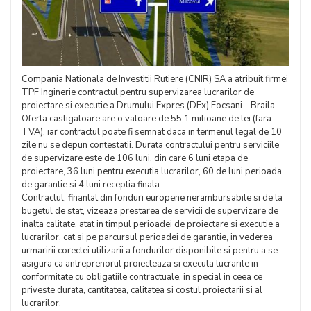
Compania Nationala de Investitii Rutiere (CNIR) SA a atribuit firmei
TPF Inginerie contractul pentru supervizarea lucrarilor de
proiectare si executie a Drumului Expres (DEx) Focsani - Braila.
Oferta castigatoare are o valoare de 55,1 milioane de lei (fara
TVA), iar contractul poate fi semnat daca in termenul legal de 10
zile nu se depun contestatii. Durata contractului pentru serviciile
de supervizare este de 106 luni, din care 6 luni etapa de
proiectare, 36 luni pentru executia lucrarilor, 60 de luni perioada
de garantie si 4 luni receptia finala.
Contractul, finantat din fonduri europene nerambursabile si de la
bugetul de stat, vizeaza prestarea de servicii de supervizare de
inalta calitate, atat in timpul perioadei de proiectare si executie a
lucrarilor, cat si pe parcursul perioadei de garantie, in vederea
urmaririi corectei utilizarii a fondurilor disponibile si pentru a se
asigura ca antreprenorul proiecteaza si executa lucrarile in
conformitate cu obligatiile contractuale, in special in ceea ce
priveste durata, cantitatea, calitatea si costul proiectarii si al
lucrarilor.