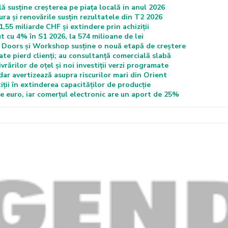
ă susține creșterea pe piața locală in anul 2026
ra și renovările susțin rezultatele din T2 2026
,55 miliarde CHF și extindere prin achiziții
ut cu 4% în S1 2026, la 574 milioane de lei
Doors și Workshop susține o nouă etapă de creștere
te pierd clienți; au consultanță comercială slabă
rărilor de oțel și noi investiții verzi programate
ar avertizează asupra riscurilor mari din Orient
iții în extinderea capacităților de producție
de euro, iar comerțul electronic are un aport de 25%