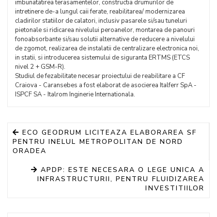
imbunatatirea terasamentelor, constructia drumurilor de
intretinere de-a lungul caii ferate, reabilitarea/ modernizarea
cladirilor statiilor de calatori, inclusiv pasarele si/sau tuneluri
pietonale si ridicarea nivelului peroanelor, montarea de panouri
fonoabsorbante si/sau solutii alternative de reducere a nivelului
de zgomot, realizarea de instalatii de centralizare electronica noi,
in statii, si introducerea sistemului de siguranta ERTMS (ETCS
nivel 2 + GSM-R).
Studiul de fezabilitate necesar proiectului de reabilitare a CF
Craiova - Caransebes a fost elaborat de asocierea Italferr SpA -
ISPCF SA - Italrom Inginerie Internationala.
ECO GEODRUM LICITEAZA ELABORAREA SF
PENTRU INELUL METROPOLITAN DE NORD
ORADEA
APDP: ESTE NECESARA O LEGE UNICA A
INFRASTRUCTURII, PENTRU FLUIDIZAREA
INVESTITIILOR