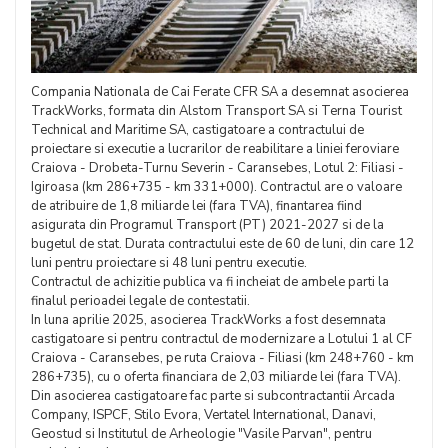
Compania Nationala de Cai Ferate CFR SA a desemnat asocierea
TrackWorks, formata din Alstom Transport SA si Terna Tourist
Technical and Maritime SA, castigatoare a contractului de
proiectare si executie a lucrarilor de reabilitare a liniei feroviare
Craiova - Drobeta-Turnu Severin - Caransebes, Lotul 2: Filiasi -
Igiroasa (km 286+735 - km 331+000). Contractul are o valoare
de atribuire de 1,8 miliarde lei (fara TVA), finantarea fiind
asigurata din Programul Transport (PT) 2021-2027 si de la
bugetul de stat. Durata contractului este de 60 de luni, din care 12
luni pentru proiectare si 48 luni pentru executie.
Contractul de achizitie publica va fi incheiat de ambele parti la
finalul perioadei legale de contestatii.
In luna aprilie 2025, asocierea TrackWorks a fost desemnata
castigatoare si pentru contractul de modernizare a Lotului 1 al CF
Craiova - Caransebes, pe ruta Craiova - Filiasi (km 248+760 - km
286+735), cu o oferta financiara de 2,03 miliarde lei (fara TVA).
Din asocierea castigatoare fac parte si subcontractantii Arcada
Company, ISPCF, Stilo Evora, Vertatel International, Danavi,
Geostud si Institutul de Arheologie "Vasile Parvan", pentru