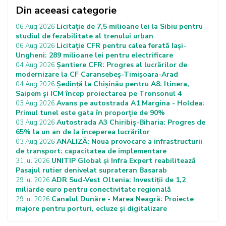
Din aceeasi categorie
Licitație de 7,5 milioane lei la Sibiu pentru
06 Aug 2026
studiul de fezabilitate al trenului urban
Licitație CFR pentru calea ferată Iași-
06 Aug 2026
Ungheni: 289 milioane lei pentru electrificare
Șantiere CFR: Progres al lucrărilor de
04 Aug 2026
modernizare la CF Caransebeș-Timișoara-Arad
Ședință la Chișinău pentru A8: Itinera,
04 Aug 2026
Saipem și ICM încep proiectarea pe Tronsonul 4
Avans pe autostrada A1 Margina - Holdea:
03 Aug 2026
Primul tunel este gata în proporție de 90%
Autostrada A3 Chiribiș-Biharia: Progres de
03 Aug 2026
65% la un an de la începerea lucrărilor
ANALIZĂ: Noua provocare a infrastructurii
03 Aug 2026
de transport: capacitatea de implementare
UNITIP Global și Infra Expert reabilitează
31 Iul 2026
Pasajul rutier denivelat suprateran Basarab
ADR Sud-Vest Oltenia: Investiții de 1,2
29 Iul 2026
miliarde euro pentru conectivitate regională
Canalul Dunăre - Marea Neagră: Proiecte
29 Iul 2026
majore pentru porturi, ecluze și digitalizare